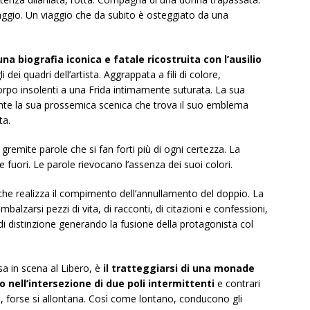
viaggio. Un viaggio che da subito è osteggiato da una
na biografia iconica e fatale ricostruita con l’ausilio
gli dei quadri dell’artista. Aggrappata a fili di colore,
orpo insolenti a una Frida intimamente suturata. La sua
ente la sua prossemica scenica che trova il suo emblema
ta.
remite parole che si fan forti più di ogni certezza. La
 e fuori. Le parole rievocano l’assenza dei suoi colori.
te che realizza il compimento dell’annullamento del doppio. La
imbalzarsi pezzi di vita, di racconti, di citazioni e confessioni,
 di distinzione generando la fusione della protagonista col
a in scena al Libero, è
il tratteggiarsi di una monade
 nell’intersezione di due poli intermittenti
e contrari
, forse si allontana. Così come lontano, conducono gli