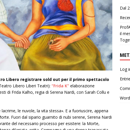
Dal 2
Recen
ProfA
il me
Toge
MET
Log i
Entri
tro Libero registrare sold out per il primo spettacolo
Teatro Libero Liberi Teatri):
“Frida K”
elaborazione
Comm
sti di Frida Kalho, regia di Serena Nardi, con Sarah Collu e
Word
 lacrime, le nuvole, la vita stessa». E a fuoriuscire, appena
 Morte. Fuori dal sipario guarnito di nubi serene, Serena Nardi
ante del necessario processo per esistere: la Morte,
tenza dilaniata, rotta. Compagna di una donna trapassata.