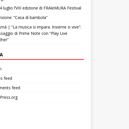
4 luglio l’VIII edizione di FRAleMURA Festival
sione: “Casa di bambola”
mà | “La musica si impara. Insieme si vive”:
ssaggio di Prime Note con “Play Live
ther”
A
n
es feed
ents feed
Press.org