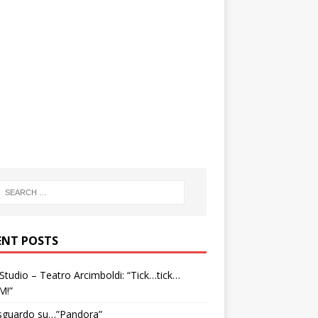
ENT POSTS
tudio – Teatro Arcimboldi: “Tick…tick…
M!”
sguardo su…”Pandora”