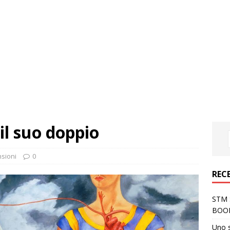
 il suo doppio
sioni
0
REC
STM S
BOO
Uno 