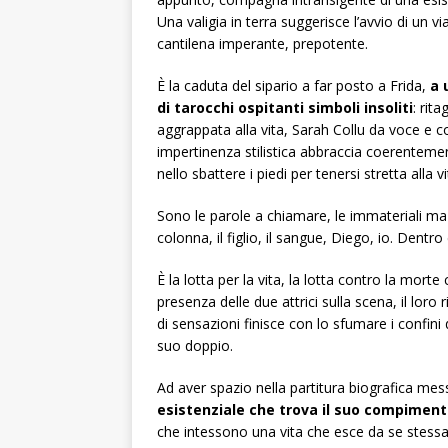
Una valigia in terra suggerisce l’avvio di un 
cantilena imperante, prepotente.
È la caduta del sipario a far posto a Frida,
a u
di tarocchi ospitanti simboli insoliti
: rita
aggrappata alla vita, Sarah Collu da voce e c
impertinenza stilistica abbraccia coerentem
nello sbattere i piedi per tenersi stretta alla vi
Sono le parole a chiamare, le immateriali ma g
colonna, il figlio, il sangue, Diego, io. Dentro
È la lotta per la vita, la lotta contro la mor
presenza delle due attrici sulla scena, il loro r
di sensazioni finisce con lo sfumare i confini
suo doppio.
Ad aver spazio nella partitura biografica mess
esistenziale che trova il suo compimento
che intessono una vita che esce da se stessa