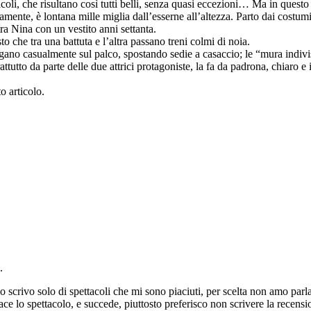
tacoli, che risultano così tutti belli, senza quasi eccezioni… Ma in ques
ncamente, è lontana mille miglia dall’esserne all’altezza. Parto dai costum
a Nina con un vestito anni settanta.
sto che tra una battuta e l’altra passano treni colmi di noia.
agano casualmente sul palco, spostando sedie a casaccio; le “mura indivi
attutto da parte delle due attrici protagoniste, la fa da padrona, chiaro
o articolo.
.
o scrivo solo di spettacoli che mi sono piaciuti, per scelta non amo parl
e lo spettacolo, e succede, piuttosto preferisco non scrivere la recensi