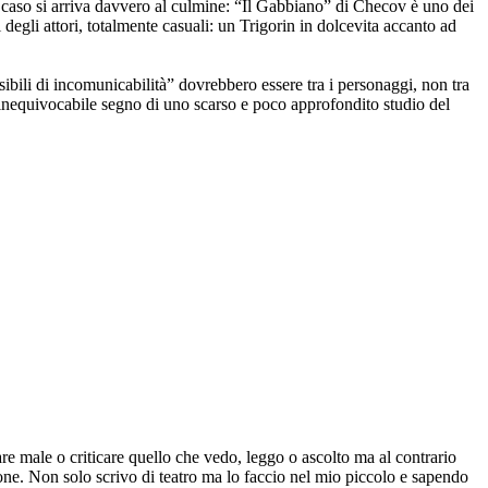
to caso si arriva davvero al culmine: “Il Gabbiano” di Checov è uno dei
i degli attori, totalmente casuali: un Trigorin in dolcevita accanto ad
sibili di incomunicabilità” dovrebbero essere tra i personaggi, non tra
 e inequivocabile segno di uno scarso e poco approfondito studio del
are male o criticare quello che vedo, leggo o ascolto ma al contrario
one. Non solo scrivo di teatro ma lo faccio nel mio piccolo e sapendo