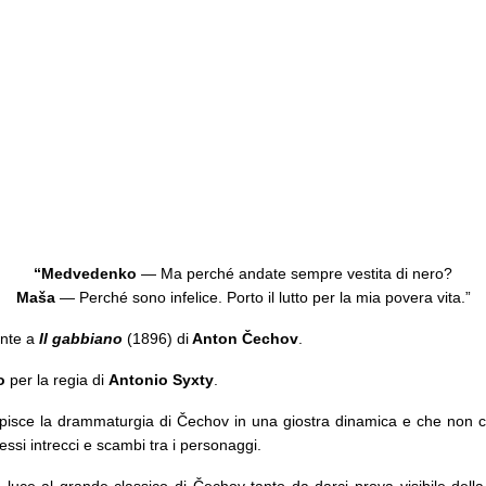
“Medvedenko
— Ma perché andate sempre vestita di nero?
Maša
— Perché sono infelice. Porto il lutto per la mia povera vita.”
ente a
I
l gabbiano
(1896) di
Anton Čechov
.
o
per la regia di
Antonio Syxty
.
lpisce la drammaturgia di Čechov in una giostra dinamica e che non 
essi intrecci e scambi tra i personaggi.
uova luce al grande classico di Čechov tanto da darci prova visibile de