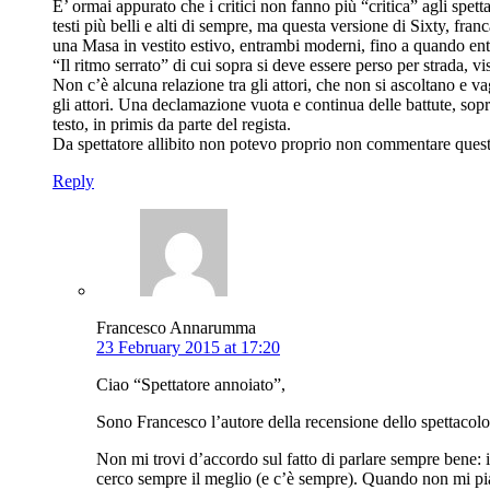
E’ ormai appurato che i critici non fanno più “critica” agli spet
testi più belli e alti di sempre, ma questa versione di Sixty, fra
una Masa in vestito estivo, entrambi moderni, fino a quando entr
“Il ritmo serrato” di cui sopra si deve essere perso per strada, vi
Non c’è alcuna relazione tra gli attori, che non si ascoltano e v
gli attori. Una declamazione vuota e continua delle battute, sopr
testo, in primis da parte del regista.
Da spettatore allibito non potevo proprio non commentare quest
Reply
Francesco Annarumma
23 February 2015 at 17:20
Ciao “Spettatore annoiato”,
Sono Francesco l’autore della recensione dello spettacolo
Non mi trovi d’accordo sul fatto di parlare sempre bene: i
cerco sempre il meglio (e c’è sempre). Quando non mi piac