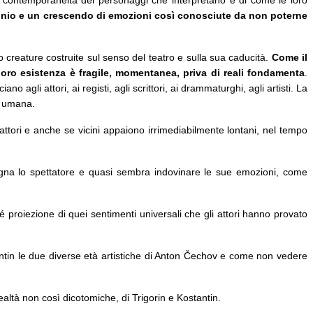
urbinio e un crescendo di emozioni così conosciute da non poterne
 creature costruite sul senso del teatro e sulla sua caducità.
Come il
oro esistenza è fragile, momentanea, priva di reali fondamenta
.
 agli attori, ai registi, agli scrittori, ai drammaturghi, agli artisti. La
e umana.
attori e anche se vicini appaiono irrimediabilmente lontani, nel tempo
mpagna lo spettatore e quasi sembra indovinare le sue emozioni, come
hé proiezione di quei sentimenti universali che gli attori hanno provato
ntin le due diverse età artistiche di Anton Čechov e come non vedere
altà non così dicotomiche, di Trigorin e Kostantin.