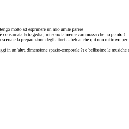
ci tengo molto ad esprimere un mio umile parere
si è consumata la tragedia , mi sono talmente commossa che ho pianto !
la scena e la preparazione degli attori …beh anche qui non mi trovo per n
aggi in un’altra dimensione spazio-temporale ?) e bellissime le musiche s