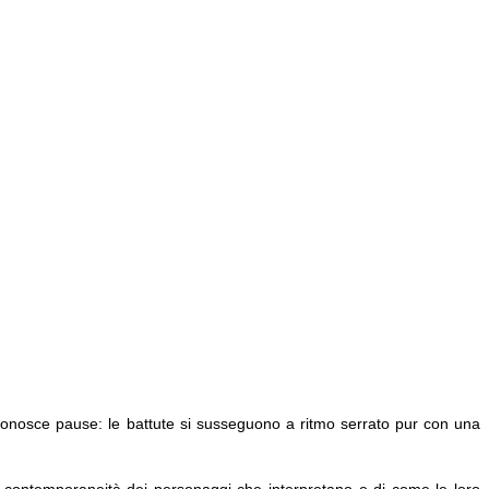
conosce pause: le battute si susseguono a ritmo serrato pur con una
lla contemporaneità dei personaggi che interpretano e di come le loro