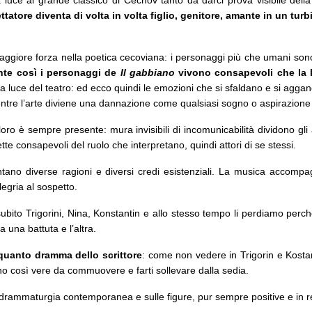
ttatore diventa di volta in volta figlio, genitore, amante in un t
maggiore forza nella poetica cecoviana: i personaggi più che umani sono
ante così i personaggi de
Il gabbiano
vivono consapevoli che la l
luce del teatro: ed ecco quindi le emozioni che si sfaldano e si agganciano
 mentre l’arte diviene una dannazione come qualsiasi sogno o aspirazion
o è sempre presente: mura invisibili di incomunicabilità dividono gli 
e consapevoli del ruolo che interpretano, quindi attori di se stessi.
frontano diverse ragioni e diversi credi esistenziali. La musica acco
legria al sospetto.
o subito Trigorini, Nina, Konstantin e allo stesso tempo li perdiamo perc
a una battuta e l’altra.
uanto dramma dello scrittore
: come non vedere in Trigorin e Kosta
no così vere da commuovere e farti sollevare dalla sedia.
 drammaturgia contemporanea e sulle figure, pur sempre positive e in re