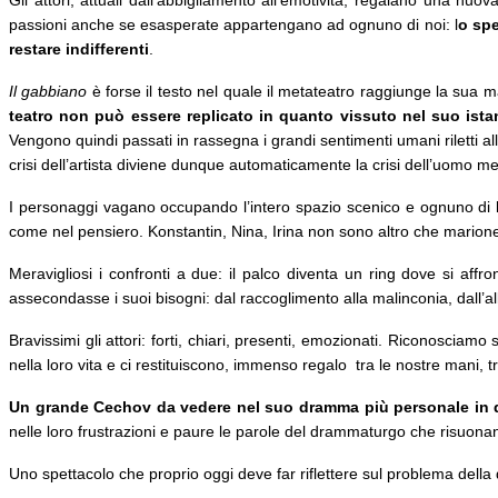
passioni anche se esasperate appartengano ad ognuno di noi: l
o spe
restare indifferenti
.
Il gabbiano
è forse il testo nel quale il metateatro raggiunge la sua 
teatro non può essere replicato in quanto vissuto nel suo ist
Vengono quindi passati in rassegna i grandi sentimenti umani riletti alla 
crisi dell’artista diviene dunque automaticamente la crisi dell’uomo
I personaggi vagano occupando l’intero spazio scenico e ognuno di lor
come nel pensiero. Konstantin, Nina, Irina non sono altro che marionett
Meravigliosi i confronti a due: il palco diventa un ring dove si af
assecondasse i suoi bisogni: dal raccoglimento alla malinconia, dall’al
Bravissimi gli attori: forti, chiari, presenti, emozionati. Riconosciam
nella loro vita e ci restituiscono, immenso regalo tra le nostre mani, tr
Un grande Cechov da vedere nel suo dramma più personale in q
nelle loro frustrazioni e paure le parole del drammaturgo che risuona
Uno spettacolo che proprio oggi deve far riflettere sul problema della