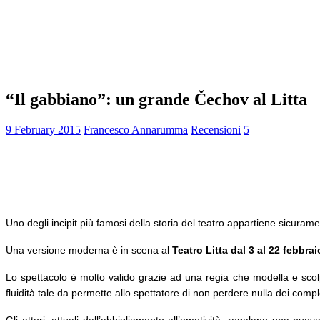
“Il gabbiano”: un grande Čechov al Litta
9 February 2015
Francesco Annarumma
Recensioni
5
Uno degli incipit più famosi della storia del teatro appartiene sicuram
Una versione moderna è in scena al
Teatro Litta dal 3 al 22 febbrai
Lo spettacolo è molto valido grazie ad una regia che modella e sco
fluidità tale da permette allo spettatore di non perdere nulla dei compl
Gli attori, attuali dall’abbigliamento all’emotività, regalano una n