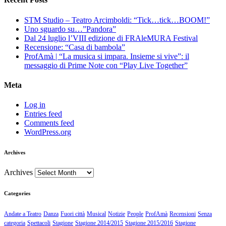
STM Studio – Teatro Arcimboldi: “Tick…tick…BOOM!”
Uno sguardo su…”Pandora”
Dal 24 luglio l’VIII edizione di FRAleMURA Festival
Recensione: “Casa di bambola”
ProfAmà | “La musica si impara. Insieme si vive”: il
messaggio di Prime Note con “Play Live Together”
Meta
Log in
Entries feed
Comments feed
WordPress.org
Archives
Archives
Categories
Andate a Teatro
Danza
Fuori città
Musical
Notizie
People
ProfAmà
Recensioni
Senza
categoria
Spettacoli
Stagione
Stagione 2014/2015
Stagione 2015/2016
Stagione