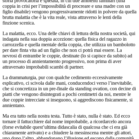
storia provocatoria e spietata, in cui due ambienti familiari (una
coppia in crisi per l’impossibilità di procreare e una madre con un
figlio disabile) vengono progressivamente ridotti in polvere da quella
brutta malattia che è la vita reale, vista attraverso le lenti della
finzione scenica.
La malattia, ecco. Una delle chiavi di lettura della nostra società, qui
indagata nella sua doppia accezione: quella fisica del ragazzo in
carrozzella e quella mentale della coppia, che utilizza un bambolotto
per dare finta vita ad un figlio che non ci potrà mai essere. La
nevrosi di entrambe le coppie, destinate (lo si capisce da subito) ad
un processo di annientamento progressivo, non prima di aver
attraversato improbabili scambi di partner.
La drammaturgia, pur con qualche cedimento eccessivamente
esplicativo, ci scivola dalle mani, conducendoci verso l’inevitabile,
che si concretizza in un pre-finale da standing ovation, con decine di
piatti che vengono disintegrati a pochi centimetri da noi, mentre le
due coppie intrecciate si inseguono, si aggrediscono fisicamente, si
annientano.
Ma era tutto nella nostra testa. Tutto è stato, nulla è stato. Ed ecco
tornare il fattucchiere dal nome improbabile, a ricordarcelo ancora
(forse evitabile quest’ultima didascalia di qualcosa che ci era già
chiaramente arrivato) e a chiudere la messinscena mentre gli attori,
uno dopo l’altro, abbandonano l’illusione ed escono dalla comunità