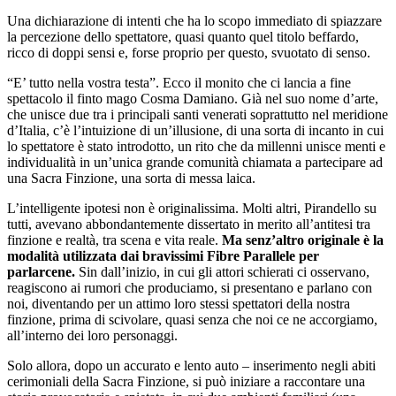
Una dichiarazione di intenti che ha lo scopo immediato di spiazzare
la percezione dello spettatore, quasi quanto quel titolo beffardo,
ricco di doppi sensi e, forse proprio per questo, svuotato di senso.
“E’ tutto nella vostra testa”. Ecco il monito che ci lancia a fine
spettacolo il finto mago Cosma Damiano. Già nel suo nome d’arte,
che unisce due tra i principali santi venerati soprattutto nel meridione
d’Italia, c’è l’intuizione di un’illusione, di una sorta di incanto in cui
lo spettatore è stato introdotto, un rito che da millenni unisce menti e
individualità in un’unica grande comunità chiamata a partecipare ad
una Sacra Finzione, una sorta di messa laica.
L’intelligente ipotesi non è originalissima. Molti altri, Pirandello su
tutti, avevano abbondantemente dissertato in merito all’antitesi tra
finzione e realtà, tra scena e vita reale.
Ma senz’altro originale è la
modalità utilizzata dai bravissimi Fibre Parallele per
parlarcene.
Sin dall’inizio, in cui gli attori schierati ci osservano,
reagiscono ai rumori che produciamo, si presentano e parlano con
noi, diventando per un attimo loro stessi spettatori della nostra
finzione, prima di scivolare, quasi senza che noi ce ne accorgiamo,
all’interno dei loro personaggi.
Solo allora, dopo un accurato e lento auto – inserimento negli abiti
cerimoniali della Sacra Finzione, si può iniziare a raccontare una