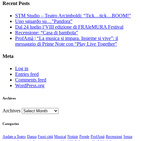
Recent Posts
STM Studio – Teatro Arcimboldi: “Tick…tick…BOOM!”
Uno sguardo su…”Pandora”
Dal 24 luglio l’VIII edizione di FRAleMURA Festival
Recensione: “Casa di bambola”
ProfAmà | “La musica si impara. Insieme si vive”: il
messaggio di Prime Note con “Play Live Together”
Meta
Log in
Entries feed
Comments feed
WordPress.org
Archives
Archives
Categories
Andate a Teatro
Danza
Fuori città
Musical
Notizie
People
ProfAmà
Recensioni
Senza