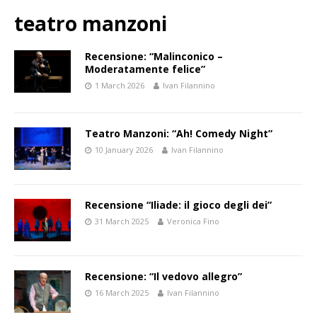
teatro manzoni
Recensione: “Malinconico –
Moderatamente felice”
1 March 2026
Ivan Filannino
Teatro Manzoni: “Ah! Comedy Night”
10 January 2026
Ivan Filannino
Recensione “Iliade: il gioco degli dei”
31 March 2025
Veronica Fino
Recensione: “Il vedovo allegro”
16 March 2025
Ivan Filannino