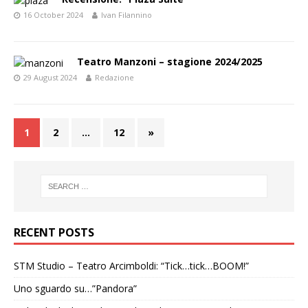
16 October 2024
Ivan Filannino
Teatro Manzoni – stagione 2024/2025
29 August 2024
Redazione
1
2
…
12
»
RECENT POSTS
STM Studio – Teatro Arcimboldi: “Tick…tick…BOOM!”
Uno sguardo su…”Pandora”