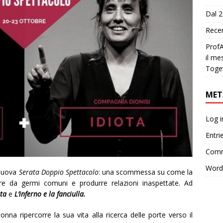
Dal 2
Recen
ProfA
il me
Toge
MET
Log i
Entri
Comm
Word
 nuova
Serata Doppio Spettacolo
: una scommessa su come la
ere da germi comuni e produrre relazioni inaspettate. Ad
ota
e
L’inferno e la fanciulla.
onna ripercorre la sua vita alla ricerca delle porte verso il