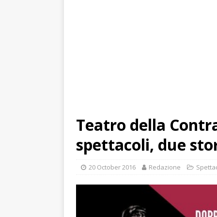
Teatro della Contr
spettacoli, due sto
20 October 2016
Redazione
Spettac