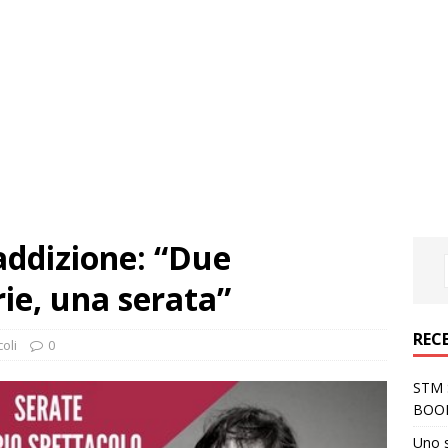
addizione: “Due
rie, una serata”
REC
oli
0
STM S
BOO
Uno 