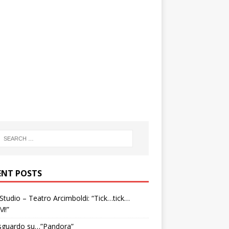
ENT POSTS
tudio – Teatro Arcimboldi: “Tick…tick…
M!”
sguardo su…”Pandora”