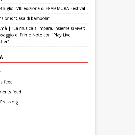
4 luglio l’VIII edizione di FRAleMURA Festival
sione: “Casa di bambola”
mà | “La musica si impara. Insieme si vive”:
ssaggio di Prime Note con “Play Live
ther”
A
n
es feed
ents feed
Press.org