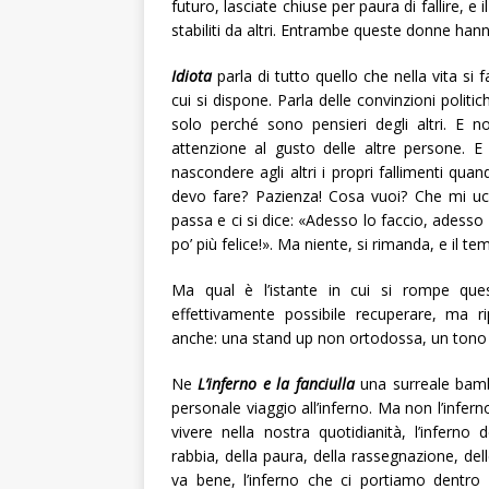
futuro, lasciate chiuse per paura di fallire, e 
stabiliti da altri. Entrambe queste donne hann
Idiota
parla di tutto quello che nella vita si
cui si dispone. Parla delle convinzioni politi
solo perché sono pensieri degli altri. E no
attenzione al gusto delle altre persone. E 
nascondere agli altri i propri fallimenti qua
devo fare? Pazienza! Cosa vuoi? Che mi ucci
passa e ci si dice: «Adesso lo faccio, adess
po’ più felice!». Ma niente, si rimanda, e il 
Ma qual è l’istante in cui si rompe que
effettivamente possibile recuperare, ma
anche: una stand up non ortodossa, un tono t
Ne
L’inferno e la fanciulla
una surreale bamb
personale viaggio all’inferno. Ma non l’infer
vivere nella nostra quotidianità, l’inferno de
rabbia, della paura, della rassegnazione, de
va bene, l’inferno che ci portiamo dentr