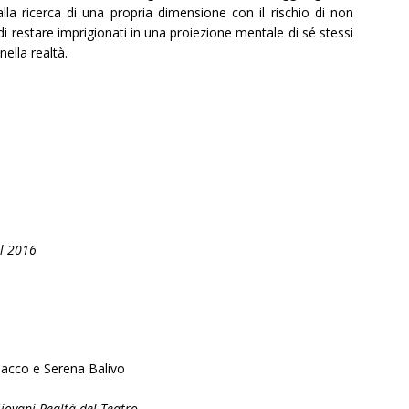
alla ricerca di una propria dimensione con il rischio di non
i restare imprigionati in una proiezione mentale di sé stessi
ella realtà.
al 2016
acco e Serena Balivo
iovani Realtà del Teatro