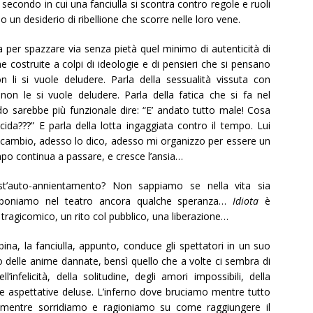
il secondo in cui una fanciulla si scontra contro regole e ruoli
o un desiderio di ribellione che scorre nelle loro vene.
 fa per spazzare via senza pietà quel minimo di autenticità di
che costruite a colpi di ideologie e di pensieri che si pensano
n li si vuole deludere. Parla della sessualità vissuta con
non le si vuole deludere. Parla della fatica che si fa nel
ndo sarebbe più funzionale dire: “E’ andato tutto male! Cosa
da???” E parla della lotta ingaggiata contro il tempo. Lui
o cambio, adesso lo dico, adesso mi organizzo per essere un
tempo continua a passare, e cresce l’ansia…
st’auto-annientamento? Non sappiamo se nella vita sia
 riponiamo nel teatro ancora qualche speranza…
Idiota
è
ragicomico, un rito col pubblico, una liberazione…
ina, la fanciulla, appunto, conduce gli spettatori in un suo
no delle anime dannate, bensì quello che a volte ci sembra di
ll’infelicità, della solitudine, degli amori impossibili, della
lle aspettative deluse. L’inferno dove bruciamo mentre tutto
o mentre sorridiamo e ragioniamo su come raggiungere il