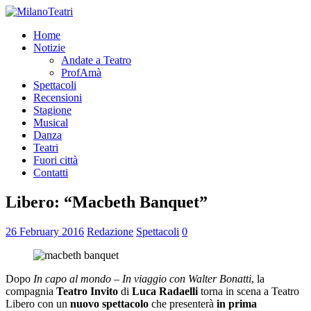
Home
Notizie
Andate a Teatro
ProfAmà
Spettacoli
Recensioni
Stagione
Musical
Danza
Teatri
Fuori città
Contatti
Libero: “Macbeth Banquet”
26 February 2016
Redazione
Spettacoli
0
Dopo
In capo al mondo – In viaggio con Walter Bonatti
, la
compagnia
Teatro Invito
di
Luca Radaelli
torna in scena a Teatro
Libero con un
nuovo spettacolo
che presenterà
in prima