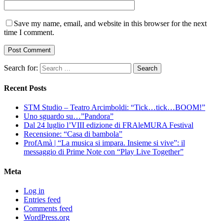
Save my name, email, and website in this browser for the next
time I comment.
Search for:
Recent Posts
STM Studio – Teatro Arcimboldi: “Tick…tick…BOOM!”
Uno sguardo su…”Pandora”
Dal 24 luglio l’VIII edizione di FRAleMURA Festival
Recensione: “Casa di bambola”
ProfAmà | “La musica si impara. Insieme si vive”: il
messaggio di Prime Note con “Play Live Together”
Meta
Log in
Entries feed
Comments feed
WordPress.org