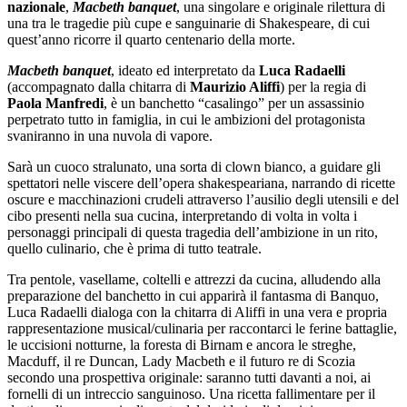
nazionale
,
Macbeth banquet
, una singolare e originale rilettura di
una tra le tragedie più cupe e sanguinarie di Shakespeare, di cui
quest’anno ricorre il quarto centenario della morte.
Macbeth banquet
, ideato ed interpretato da
Luca Radaelli
(accompagnato dalla chitarra di
Maurizio Aliffi
) per la regia di
Paola Manfredi
, è un banchetto “casalingo” per un assassinio
perpetrato tutto in famiglia, in cui le ambizioni del protagonista
svaniranno in una nuvola di vapore.
Sarà un cuoco stralunato, una sorta di clown bianco, a guidare gli
spettatori nelle viscere dell’opera shakespeariana, narrando di ricette
oscure e macchinazioni crudeli attraverso l’ausilio degli utensili e del
cibo presenti nella sua cucina, interpretando di volta in volta i
personaggi principali di questa tragedia dell’ambizione in un rito,
quello culinario, che è prima di tutto teatrale.
Tra pentole, vasellame, coltelli e attrezzi da cucina, alludendo alla
preparazione del banchetto in cui apparirà il fantasma di Banquo,
Luca Radaelli dialoga con la chitarra di Aliffi in una vera e propria
rappresentazione musical/culinaria per raccontarci le ferine battaglie,
le uccisioni notturne, la foresta di Birnam e ancora le streghe,
Macduff, il re Duncan, Lady Macbeth e il futuro re di Scozia
secondo una prospettiva originale: saranno tutti davanti a noi, ai
fornelli di un intreccio sanguinoso. Una ricetta fallimentare per il