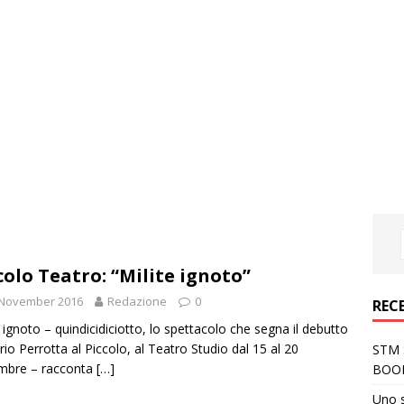
colo Teatro: “Milite ignoto”
 November 2016
Redazione
0
REC
e ignoto – quindicidiciotto, lo spettacolo che segna il debutto
rio Perrotta al Piccolo, al Teatro Studio dal 15 al 20
STM S
mbre – racconta
[…]
BOO
Uno 