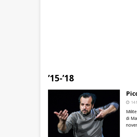
’15-’18
Pic
14
Milit
di Ma
nove