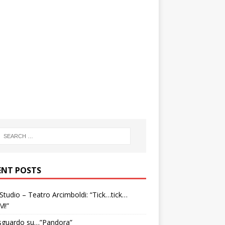
ENT POSTS
tudio – Teatro Arcimboldi: “Tick…tick…
M!”
sguardo su…”Pandora”