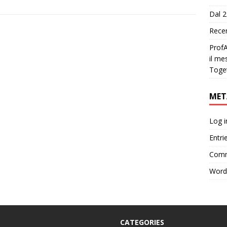
Dal 2
Recen
ProfA
il me
Toge
MET
Log i
Entri
Comm
Word
CATEGORIES