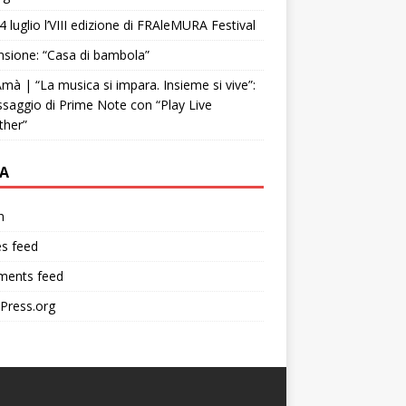
4 luglio l’VIII edizione di FRAleMURA Festival
sione: “Casa di bambola”
mà | “La musica si impara. Insieme si vive”:
ssaggio di Prime Note con “Play Live
ther”
A
n
es feed
ents feed
Press.org