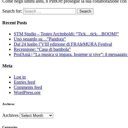
Come negli ultimi anni, il PimOff prosegue la sua collaborazione con F
Search for:
Recent Posts
STM Studio – Teatro Arcimboldi: “Tick…tick…BOOM!”
Uno sguardo su…”Pandora”
Dal 24 luglio l’VIII edizione di FRAleMURA Festival
Recensione: “Casa di bambola”
ProfAmà | “La musica si impara. Insieme si vive”: il messaggi
Meta
Log in
Entries feed
Comments feed
WordPress.org
Archives
Archives
Categories