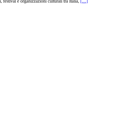
stival e organizzazioni culturali tra Italia,
[…]