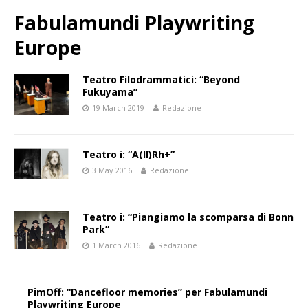
Fabulamundi Playwriting
Europe
Teatro Filodrammatici: “Beyond
Fukuyama”
19 March 2019
Redazione
Teatro i: “A(II)Rh+”
3 May 2016
Redazione
Teatro i: “Piangiamo la scomparsa di Bonn
Park”
1 March 2016
Redazione
PimOff: “Dancefloor memories” per Fabulamundi
Playwriting Europe