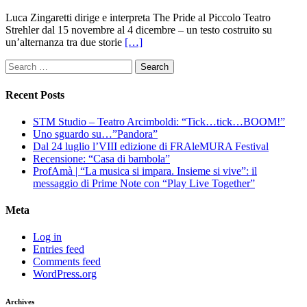
Luca Zingaretti dirige e interpreta The Pride al Piccolo Teatro
Strehler dal 15 novembre al 4 dicembre – un testo costruito su
un’alternanza tra due storie
[…]
Search
for:
Recent Posts
STM Studio – Teatro Arcimboldi: “Tick…tick…BOOM!”
Uno sguardo su…”Pandora”
Dal 24 luglio l’VIII edizione di FRAleMURA Festival
Recensione: “Casa di bambola”
ProfAmà | “La musica si impara. Insieme si vive”: il
messaggio di Prime Note con “Play Live Together”
Meta
Log in
Entries feed
Comments feed
WordPress.org
Archives