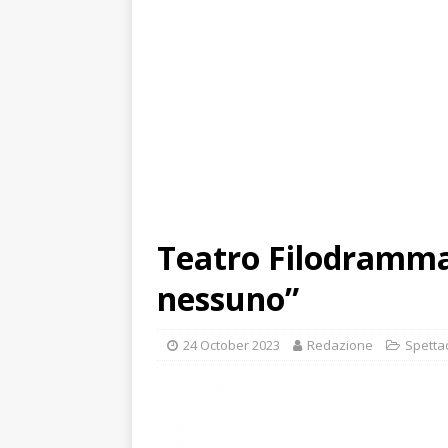
Teatro Filodrammat
nessuno”
24 October 2023
Redazione
Spettac