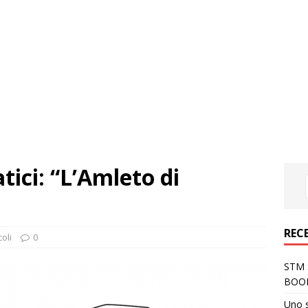
ici: “L’Amleto di
REC
oli
0
STM S
BOO
Uno 