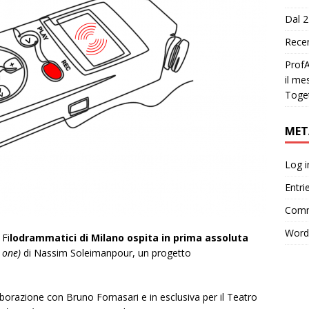
Dal 2
Recen
ProfA
il me
Toge
MET
Log i
Entri
Comm
Word
 Fi
lodrammatici di Milano ospita in prima assoluta
 one)
di Nassim Soleimanpour, un progetto
borazione con Bruno Fornasari e in esclusiva per il Teatro