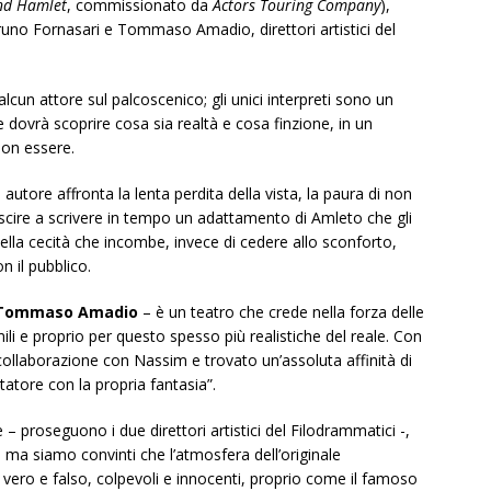
nd Hamlet
, commissionato da
Actors Touring Company
),
uno Fornasari e Tommaso Amadio, direttori artistici del
cun attore sul palcoscenico; gli unici interpreti sono un
e dovrà scoprire cosa sia realtà e cosa finzione, in un
non essere.
n autore affronta la lenta perdita della vista, la paura di non
iuscire a scrivere in tempo un adattamento di Amleto che gli
lla cecità che incombe, invece di cedere allo sconforto,
n il pubblico.
e Tommaso Amadio
– è un teatro che crede nella forza delle
mili e proprio per questo spesso più realistiche del reale. Con
ollaborazione con Nassim e trovato un’assoluta affinità di
ttatore con la propria fantasia”.
– proseguono i due direttori artistici del Filodrammatici -,
 ma siamo convinti che l’atmosfera dell’originale
 vero e falso, colpevoli e innocenti, proprio come il famoso