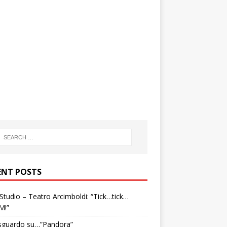
ENT POSTS
tudio – Teatro Arcimboldi: “Tick…tick…
M!”
sguardo su…”Pandora”