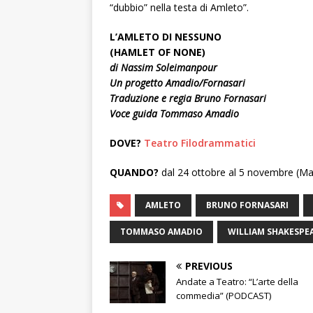
“dubbio” nella testa di Amleto”.
L’AMLETO DI NESSUNO
(HAMLET OF NONE)
di Nassim Soleimanpour
Un progetto Amadio/Fornasari
Traduzione e regia Bruno Fornasari
Voce guida Tommaso Amadio
DOVE?
Teatro Filodrammatici
QUANDO?
dal 24 ottobre al 5 novembre (Ma, 
AMLETO
BRUNO FORNASARI
TOMMASO AMADIO
WILLIAM SHAKESPE
PREVIOUS
Andate a Teatro: “L’arte della
commedia” (PODCAST)