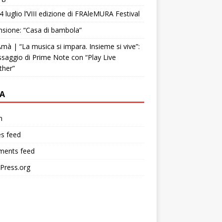
4 luglio l’VIII edizione di FRAleMURA Festival
sione: “Casa di bambola”
mà | “La musica si impara. Insieme si vive”:
ssaggio di Prime Note con “Play Live
ther”
A
n
es feed
ents feed
Press.org