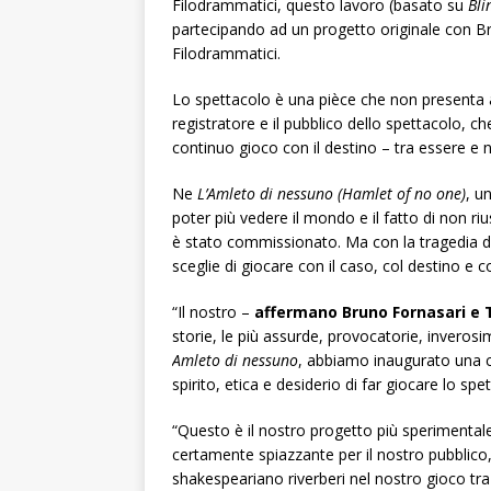
Filodrammatici, questo lavoro (basato su
Bli
partecipando ad un progetto originale con Br
Filodrammatici.
Lo spettacolo è una pièce che non presenta al
registratore e il pubblico dello spettacolo, ch
continuo gioco con il destino – tra essere e 
Ne
L’Amleto di nessuno (Hamlet of no one)
, u
poter più vedere il mondo e il fatto di non r
è stato commissionato. Ma con la tragedia de
sceglie di giocare con il caso, col destino e co
“Il nostro –
affermano Bruno Fornasari 
storie, le più assurde, provocatorie, inverosi
Amleto di nessuno
, abbiamo inaugurato una c
spirito, etica e desiderio di far giocare lo spe
“Questo è il nostro progetto più sperimentale 
certamente spiazzante per il nostro pubblico,
shakespeariano riverberi nel nostro gioco tra