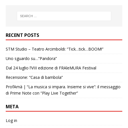
RECENT POSTS
STM Studio – Teatro Arcimboldi: “Tick…tick…BOOM!”
Uno sguardo su…”Pandora”
Dal 24 luglio l’VIII edizione di FRAleMURA Festival
Recensione: “Casa di bambola”
ProfAmà | “La musica si impara. Insieme si vive”: il messaggio
di Prime Note con “Play Live Together”
META
Log in