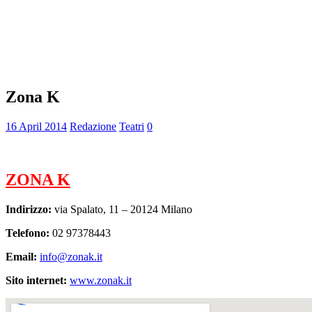
Zona K
16 April 2014
Redazione
Teatri
0
ZONA K
Indirizzo:
via Spalato, 11 – 20124 Milano
Telefono:
02 97378443
Email:
info@zonak.it
Sito internet:
www.zonak.it