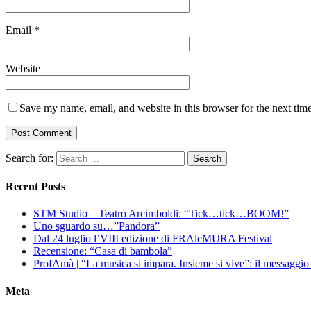
Email
*
Website
Save my name, email, and website in this browser for the next tim
Search for:
Recent Posts
STM Studio – Teatro Arcimboldi: “Tick…tick…BOOM!”
Uno sguardo su…”Pandora”
Dal 24 luglio l’VIII edizione di FRAleMURA Festival
Recensione: “Casa di bambola”
ProfAmà | “La musica si impara. Insieme si vive”: il messaggi
Meta