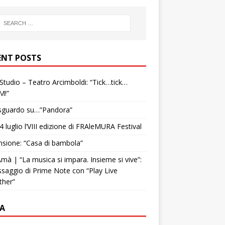
ENT POSTS
tudio – Teatro Arcimboldi: “Tick…tick…
M!”
sguardo su…”Pandora”
4 luglio l’VIII edizione di FRAleMURA Festival
sione: “Casa di bambola”
mà | “La musica si impara. Insieme si vive”:
ssaggio di Prime Note con “Play Live
ther”
A