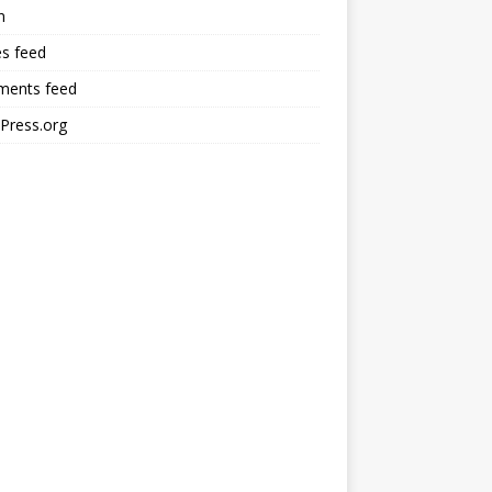
n
es feed
ents feed
Press.org