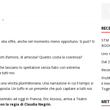
0
REC
STM S
e la vita offre, anche nel momento meno opportuno. Si può? Si
BOO
Uno 
orti d’amore, di amicizia? Quanto costa la coerenza?
Dal 2
 che lasciano lo spettatore senza fiato con estrema
Recen
tutti noi.
ProfA
a vincita plurimilionaria. Una narrazione in cui il tempo si
il me
osta. Un tuffo in un presente che può capitare a tutti noi.
Toge
esentato ad oggi in Francia, Eric Assous, arriva a Teatro
MET
on la regia di Claudia Negrin.