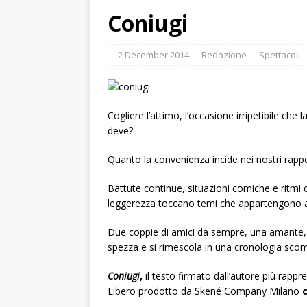
Coniugi
2 December 2014
Redazione
Spettacoli
Cogliere l’attimo, l’occasione irripetibile ch
deve?
Quanto la convenienza incide nei nostri rapp
Battute continue, situazioni comiche e ritmi
leggerezza toccano temi che appartengono a 
Due coppie di amici da sempre, una amante, un
spezza e si rimescola in una cronologia scomp
Coniugi
,
il testo firmato dall’autore più rappr
Libero prodotto da Skené Company Milano
c