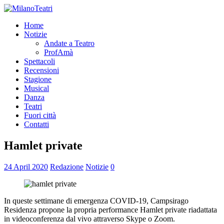
Home
Notizie
Andate a Teatro
ProfAmà
Spettacoli
Recensioni
Stagione
Musical
Danza
Teatri
Fuori città
Contatti
Hamlet private
24 April 2020
Redazione
Notizie
0
In queste settimane di emergenza COVID-19, Campsirago
Residenza propone la propria performance Hamlet private riadattata
in videoconferenza dal vivo attraverso Skype o Zoom.