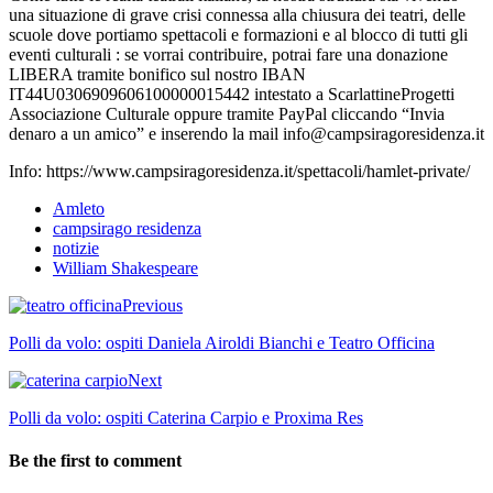
una situazione di grave crisi connessa alla chiusura dei teatri, delle
scuole dove portiamo spettacoli e formazioni e al blocco di tutti gli
eventi culturali : se vorrai contribuire, potrai fare una donazione
LIBERA tramite bonifico sul nostro IBAN
IT44U0306909606100000015442 intestato a ScarlattineProgetti
Associazione Culturale oppure tramite PayPal cliccando “Invia
denaro a un amico” e inserendo la mail info@campsiragoresidenza.it
Info: https://www.campsiragoresidenza.it/spettacoli/hamlet-private/
Amleto
campsirago residenza
notizie
William Shakespeare
Previous
Polli da volo: ospiti Daniela Airoldi Bianchi e Teatro Officina
Next
Polli da volo: ospiti Caterina Carpio e Proxima Res
Be the first to comment