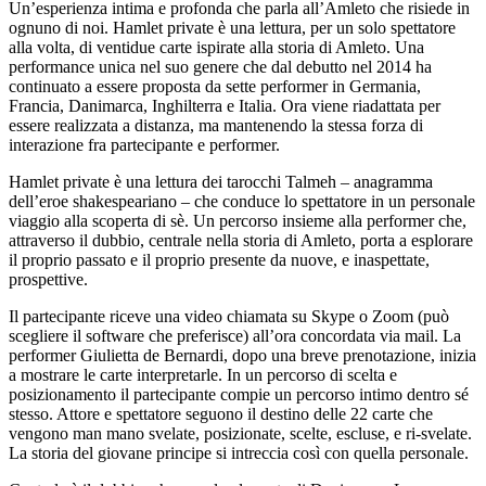
Un’esperienza intima e profonda che parla all’Amleto che risiede in
ognuno di noi. Hamlet private è una lettura, per un solo spettatore
alla volta, di ventidue carte ispirate alla storia di Amleto. Una
performance unica nel suo genere che dal debutto nel 2014 ha
continuato a essere proposta da sette performer in Germania,
Francia, Danimarca, Inghilterra e Italia. Ora viene riadattata per
essere realizzata a distanza, ma mantenendo la stessa forza di
interazione fra partecipante e performer.
Hamlet private è una lettura dei tarocchi Talmeh – anagramma
dell’eroe shakespeariano – che conduce lo spettatore in un personale
viaggio alla scoperta di sè. Un percorso insieme alla performer che,
attraverso il dubbio, centrale nella storia di Amleto, porta a esplorare
il proprio passato e il proprio presente da nuove, e inaspettate,
prospettive.
Il partecipante riceve una video chiamata su Skype o Zoom (può
scegliere il software che preferisce) all’ora concordata via mail. La
performer Giulietta de Bernardi, dopo una breve prenotazione, inizia
a mostrare le carte interpretarle. In un percorso di scelta e
posizionamento il partecipante compie un percorso intimo dentro sé
stesso. Attore e spettatore seguono il destino delle 22 carte che
vengono man mano svelate, posizionate, scelte, escluse, e ri-svelate.
La storia del giovane principe si intreccia così con quella personale.