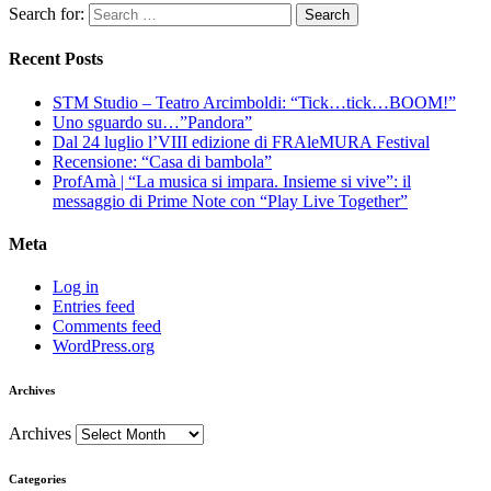
Search for:
Recent Posts
STM Studio – Teatro Arcimboldi: “Tick…tick…BOOM!”
Uno sguardo su…”Pandora”
Dal 24 luglio l’VIII edizione di FRAleMURA Festival
Recensione: “Casa di bambola”
ProfAmà | “La musica si impara. Insieme si vive”: il
messaggio di Prime Note con “Play Live Together”
Meta
Log in
Entries feed
Comments feed
WordPress.org
Archives
Archives
Categories