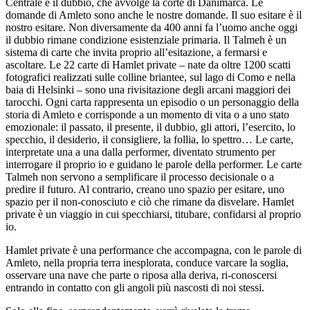
Centrale è il dubbio, che avvolge la corte di Danimarca. Le
domande di Amleto sono anche le nostre domande. Il suo esitare è il
nostro esitare. Non diversamente da 400 anni fa l’uomo anche oggi
il dubbio rimane condizione esistenziale primaria. Il Talmeh è un
sistema di carte che invita proprio all’esitazione, a fermarsi e
ascoltare. Le 22 carte di Hamlet private – nate da oltre 1200 scatti
fotografici realizzati sulle colline briantee, sul lago di Como e nella
baia di Helsinki – sono una rivisitazione degli arcani maggiori dei
tarocchi. Ogni carta rappresenta un episodio o un personaggio della
storia di Amleto e corrisponde a un momento di vita o a uno stato
emozionale: il passato, il presente, il dubbio, gli attori, l’esercito, lo
specchio, il desiderio, il consigliere, la follia, lo spettro… Le carte,
interpretate una a una dalla performer, diventato strumento per
interrogare il proprio io e guidano le parole della performer. Le carte
Talmeh non servono a semplificare il processo decisionale o a
predire il futuro. Al contrario, creano uno spazio per esitare, uno
spazio per il non-conosciuto e ciò che rimane da disvelare. Hamlet
private è un viaggio in cui specchiarsi, titubare, confidarsi al proprio
io.
Hamlet private è una performance che accompagna, con le parole di
Amleto, nella propria terra inesplorata, conduce varcare la soglia,
osservare una nave che parte o riposa alla deriva, ri-conoscersi
entrando in contatto con gli angoli più nascosti di noi stessi.