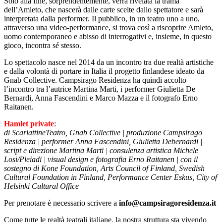
Solo alla fine, sorprendentemente, verrà rivelata la trama
dell’Amleto, che nascerà dalle carte scelte dallo spettatore e sarà
interpretata dalla performer. Il pubblico, in un teatro uno a uno,
attraverso una video-performance, si trova così a riscoprire Amleto,
uomo contemporaneo e abisso di interrogativi e, insieme, in questo
gioco, incontra sé stesso.
Lo spettacolo nasce nel 2014 da un incontro tra due realtà artistiche
e dalla volontà di portare in Italia il progetto finlandese ideato da
Gnab Collective. Campsirago Residenza ha quindi accolto
l’incontro tra l’autrice Martina Marti, i performer Giulietta De
Bernardi, Anna Fascendini e Marco Mazza e il fotografo Erno
Raitanen.
Hamlet private
:
di ScarlattineTeatro, Gnab Collective | produzione Campsirago
Residenza | performer Anna Fascendini, Giulietta Debernardi |
script e direzione Martina Marti | consulenza artistica Michele
Losi/Pleiadi | visual design e fotografia Erno Raitanen | con il
sostegno di Kone Foundation, Arts Council of Finland, Swedish
Cultural Foundation in Finland, Performance Center Eskus, City of
Helsinki Cultural Office
Per prenotare è necessario scrivere a
info@campsiragoresidenza.it
Come tutte le realtà teatrali italiane, la nostra struttura sta vivendo