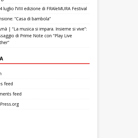
4 luglio l’VIII edizione di FRAleMURA Festival
sione: “Casa di bambola”
mà | “La musica si impara. Insieme si vive”:
ssaggio di Prime Note con “Play Live
ther”
A
n
es feed
ents feed
Press.org