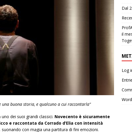
Dal 2
Recen
ProfA
il me
Toge
MET
Log i
Entri
Comm
Word
e una buona storia, e qualcuno a cui raccontarla”
 uno dei suoi grandi classici.
Novecento è sicuramente
ricco e raccontata da Corrado d’Elia con intensità
, suonando con magia una partitura di fini emozioni.