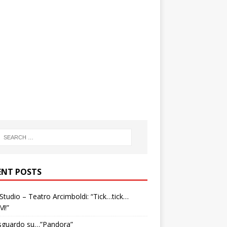
ENT POSTS
tudio – Teatro Arcimboldi: “Tick…tick…
M!”
sguardo su…”Pandora”