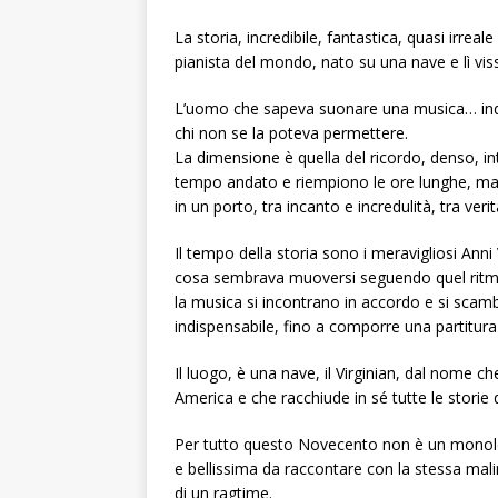
La storia, incredibile, fantastica, quasi ir
pianista del mondo, nato su una nave e lì vis
L’uomo che sapeva suonare una musica… indef
chi non se la poteva permettere.
La dimensione è quella del ricordo, denso, i
tempo andato e riempiono le ore lunghe, maga
in un porto, tra incanto e incredulità, tra veri
Il tempo della storia sono i meravigliosi Anni 
cosa sembrava muoversi seguendo quel ritmo 
la musica si incontrano in accordo e si scamb
indispensabile, fino a comporre una partitura 
Il luogo, è una nave, il Virginian, dal nome ch
America e che racchiude in sé tutte le storie
Per tutto questo Novecento non è un monolo
e bellissima da raccontare con la stessa mal
di un ragtime.