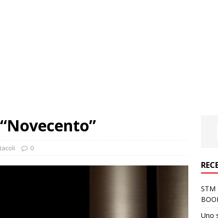
 “Novecento”
tacoli
0
REC
STM S
BOO
Uno 