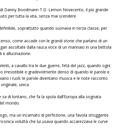
reale di Danny Boodmann T.D. Lemon Novecento, il più grande
suto per tutta la vita, senza mai scendere.
inibile, soprattutto quando suonava in terza classe, per
ntenso, come accade con le grandi storie che parlano di un
ri ascoltate dalla rauca voce di un marinaio in una bettola
tà e allucinazione.
Venti, a cavallo tra le due guerre, l’età del jazz, quando ogni
irresistibile e gradevolmente denso di quando le parole e
iano i ruoli: le parole diventano musica e le note racconto
originale, unica.
e sa di lontano, che fa la spola dall’Europa alla sognata
 del mondo.
go, ma un incarnato di perfezione, una favola struggente
inconica voluttà che lui usava quando accarezzava le curve