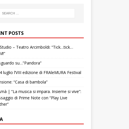
ENT POSTS
tudio – Teatro Arcimboldi: “Tick…tick…
M!”
sguardo su…”Pandora”
4 luglio l’VIII edizione di FRAleMURA Festival
sione: “Casa di bambola”
mà | “La musica si impara. Insieme si vive”:
ssaggio di Prime Note con “Play Live
ther”
A