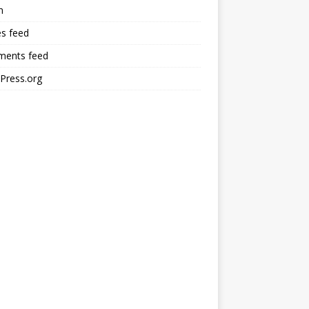
n
es feed
ents feed
Press.org