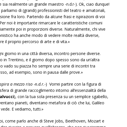
te sia realmente un grande maestro -n.d.r-). Ok, ciao dunque!
 parliamo di (grandi) professionisti del teatro e amatoriali,
one fra loro. Partendo da alcune frasi e ispirazioni di voi
 Per noi è importante rimarcare le caratteristiche comuni
mente poi in proporzioni diverse. Naturalmente, chi vive
ionistico ha anche modo di vedere molte realtà diverse,
il proprio percorso di arte e di vita.»
i giorno in una città diversa, incontro persone diverse.
o in Trentino, e il giorno dopo spesso sono da un’altra
o vado su piazza ho sempre una serie di incontri tra
desso, ad esempio, sono in pausa dalle prove.»
spira a mezzo riso -n.d.r.-
) Vorrei partire con la figura di
osfera di grande raccoglimento intorno all’essenzialità della
alvucci
), con la tua sola presenza su un semplice sgabello,
ventano pianeti, diventano metafora di ciò che lui, Galileo
 vede. E vediamo, tutti.»
di noi, come parlo anche di Steve Jobs, Beethoven, Mozart e