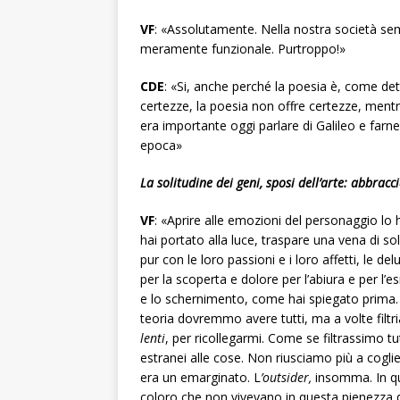
VF
: «Assolutamente. Nella nostra società sem
meramente funzionale. Purtroppo!»
CDE
: «Si, anche perché la poesia è, come dett
certezze, la poesia non offre certezze, mentre
era importante oggi parlare di Galileo e far
epoca»
La solitudine dei geni, sposi dell’arte: abbrac
VF
: «Aprire alle emozioni del personaggio lo h
hai portato alla luce, traspare una vena di so
pur con le loro passioni e i loro affetti, le d
per la scoperta e dolore per l’abiura e per l’
e lo schernimento, come hai spiegato prima. 
teoria dovremmo avere tutti, ma a volte filtri
lenti
, per ricollegarmi. Come se filtrassimo 
estranei alle cose. Non riusciamo più a coglie
era un emarginato. L
’outsider,
insomma. In qu
coloro che non vivevano in questa pienezza del