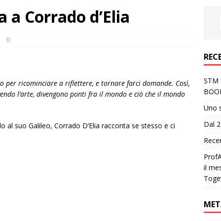
a a Corrado d’Elia
0
REC
STM S
o per ricominciare a riflettere, e tornare farci domande. Così,
BOO
rvendo l’arte, divengono ponti fra il mondo e ciò che il mondo
Uno 
Dal 2
do al suo Galileo, Corrado D’Elia racconta se stesso e ci
Recen
ProfA
il me
Toge
MET