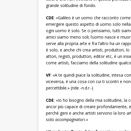
grande solitudine di fondo.
CDE
: «Galileo è un uomo che racconto come 
emergere questo aspetto di uomo solo nella
ogni uomo è solo. Se ci pensiamo, tutti siamo s
amici siamo meno soli; l’uomo nasce e muore s
serve alla propria arte e fra l’altro ha un ra
è solo, e anche chi crea artisti, produttori, lo
attori, registi, produttori, editor etc, è un i
come artisti, facciamo della solitudine qualco
VF
: «A te quindi piace la solitudine, intesa 
viceversa, è una cosa con cui ti scontri e non
percettibile.» (ride -n.d.r.-)
CDE
: «Io ho bisogno della mia solitudine, la 
ancor più capace di creare profondamente, 
perché geni e anche artisti servono la loro arte
solo
accompagnatori
.»