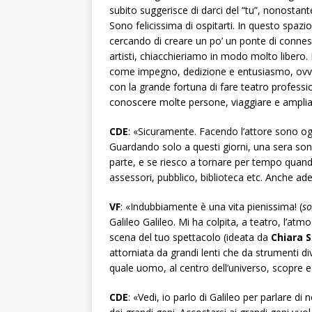
subito suggerisce di darci del “tu”, nonostan
Sono felicissima di ospitarti. In questo spazio
cercando di creare un po’ un ponte di connessi
artisti, chiacchieriamo in modo molto libero.
come impegno, dedizione e entusiasmo, ovvia
con la grande fortuna di fare teatro profess
conoscere molte persone, viaggiare e ampliare 
CDE
: «Sicuramente. Facendo l’attore sono ogn
Guardando solo a questi giorni, una sera son
parte, e se riesco a tornare per tempo quand
assessori, pubblico, biblioteca etc. Anche a
VF
: «Indubbiamente è una vita pienissima! (
so
Galileo Galileo. Mi ha colpita, a teatro, l’atm
scena del tuo spettacolo (ideata da
Chiara S
attorniata da grandi lenti che da strumenti di
quale uomo, al centro dell’universo, scopre e
CDE
: «Vedi, io parlo di Galileo per parlare 