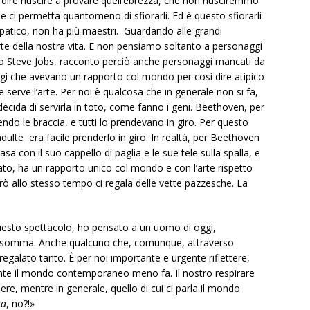
l dire riuscire a provare quell’ebrezza, che non riusciremmo
 ci permetta quantomeno di sfiorarli. Ed è questo sfiorarli
patico, non ha più maestri. Guardando alle grandi
rte della nostra vita. E non pensiamo soltanto a personaggi
to Steve Jobs, racconto perciò anche personaggi mancati da
gi che avevano un rapporto col mondo per così dire atipico
serve l’arte. Per noi è qualcosa che in generale non si fa,
ecida di servirla in toto, come fanno i geni. Beethoven, per
do le braccia, e tutti lo prendevano in giro. Per questo
lte era facile prenderlo in giro. In realtà, per Beethoven
sa con il suo cappello di paglia e le sue tele sulla spalla, e
ato, ha un rapporto unico col mondo e con l’arte rispetto
 però allo stesso tempo ci regala delle vette pazzesche. La
questo spettacolo, ho pensato a un uomo di oggi,
insomma. Anche qualcuno che, comunque, attraverso
regalato tanto. È per noi importante e urgente riflettere,
nte il mondo contemporaneo meno fa. Il nostro respirare
re, mentre in generale, quello di cui ci parla il mondo
ca
, no?!»