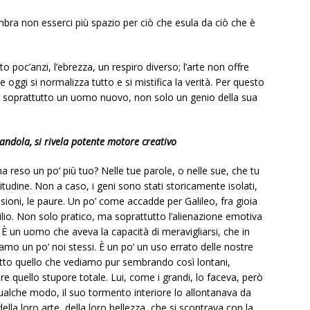
bra non esserci più spazio per ciò che esula da ciò che è
o poc’anzi, l’ebrezza, un respiro diverso; l’arte non offre
 oggi si normalizza tutto e si mistifica la verità. Per questo
ne soprattutto un uomo nuovo, non solo un genio della sua
ciandola, si rivela potente motore creativo
a reso un po’ più tuo? Nelle tue parole, o nelle sue, che tu
litudine. Non a caso, i geni sono stati storicamente isolati,
elusioni, le paure. Un po’ come accadde per Galileo, fra gioia
esilio. Non solo pratico, ma soprattutto l’alienazione emotiva
È un uomo che aveva la capacità di meravigliarsi, che in
amo un po’ noi stessi. È un po’ un uso errato delle nostre
tutto quello che vediamo pur sembrando così lontani,
re quello stupore totale. Lui, come i grandi, lo faceva, però
alche modo, il suo tormento interiore lo allontanava da
la loro arte, della loro bellezza, che si scontrava con la