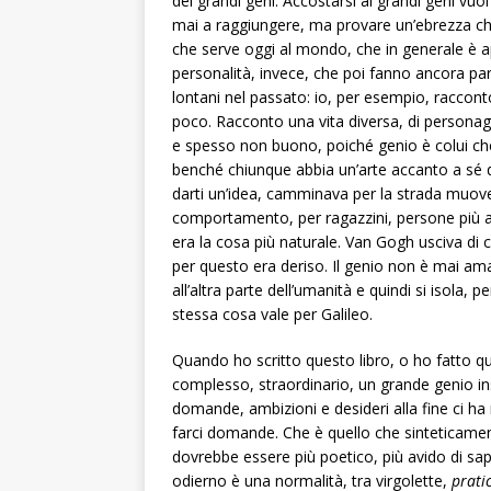
dei grandi geni. Accostarsi ai grandi geni vuo
mai a raggiungere, ma provare un’ebrezza che
che serve oggi al mondo, che in generale è a
personalità, invece, che poi fanno ancora pa
lontani nel passato: io, per esempio, raccon
poco. Racconto una vita diversa, di personag
e spesso non buono, poiché genio è colui che 
benché chiunque abbia un’arte accanto a sé d
darti un’idea, camminava per la strada muoven
comportamento, per ragazzini, persone più adu
era la cosa più naturale. Van Gogh usciva di ca
per questo era deriso. Il genio non è mai am
all’altra parte dell’umanità e quindi si isola,
stessa cosa vale per Galileo.
Quando ho scritto questo libro, o ho fatto 
complesso, straordinario, un grande genio 
domande, ambizioni e desideri alla fine ci ha 
farci domande. Che è quello che sinteticame
dovrebbe essere più poetico, più avido di sape
odierno è una normalità, tra virgolette,
prati