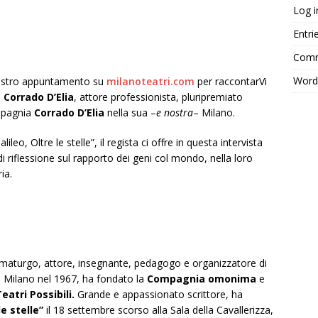
Log i
Entri
Comm
Word
 nostro appuntamento su
milanoteatri.com
per raccontarVi
è
Corrado D’Elia
, attore professionista, pluripremiato
mpagnia
Corrado D’Elia
nella sua –
e nostra
– Milano.
leo, Oltre le stelle”, il regista ci offre in questa intervista
i riflessione sul rapporto dei geni col mondo, nella loro
ia.
maturgo, attore, insegnante, pedagogo e organizzatore di
o a Milano nel 1967, ha fondato la
Compagnia
omonima
e
atri Possibili.
Grande e appassionato scrittore, ha
le stelle”
il 18 settembre scorso alla Sala della Cavallerizza,