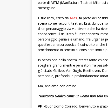
parte di MTM (Manifatture Teatrali Milanesi d
meneghino.
Il suo libro, edito da
Ares
, fa parte dei cosidd
scena come racconti teatrali. Essi, dunque, so
di un personaggio via via diverso che ha rivol
conoscenze. Il risultato è un’esperienza immer
personaggio geniale e umano, fra urgenza per
quest’esperienza poetica è coinvolto anche il
arricchimento in termini di considerazioni e pe
In occasione della nostra interessante chiacc
scegliere grandi menti e pensatori fra passato
già citato Galileo, Van Gogh, Beethoven, Dan
personale, profonda, e profondamente umana.
Ma, andiamo con ordine…
“Racconto Galileo come un uomo non solo riv
VF
: «Buongiorno Corrado, benvenuto e grazie