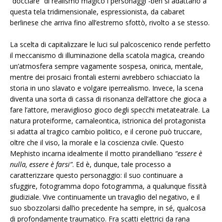
“docciare” di realismo magico i personaggi -ben si adattano a
questa tela tridimensionale, espressionista, da cabaret
berlinese che arriva fino all’estremo sfottò, rivolto a se stesso.
La scelta di capitalizzare le luci sul palcoscenico rende perfetto
il meccanismo di illuminazione della scatola magica, creando
un’atmosfera sempre vagamente sospesa, onirica, mentale,
mentre dei prosaici frontali esterni avrebbero schiacciato la
storia in uno slavato e volgare iperrealismo. Invece, la scena
diventa una sorta di cassa di risonanza dell’attore che gioca a
fare l’attore, meraviglioso gioco degli specchi metateatrale. La
natura proteiforme, camaleontica, istrionica del protagonista
si adatta al tragico cambio politico, e il cerone può truccare,
oltre che il viso, la morale e la coscienza civile. Questo
Mephisto incarna idealmente il motto pirandelliano
“essere è
nulla, essere è farsi”
. Ed è, dunque, tale processo a
caratterizzare questo personaggio: il suo continuare a
sfuggire, fotogramma dopo fotogramma, a qualunque fissità
giudiziale. Vive continuamente un travaglio del negativo, e il
suo sbozzolarsi dall’io precedente ha sempre, in sé, qualcosa
di profondamente traumatico. Fra scatti elettrici da rana