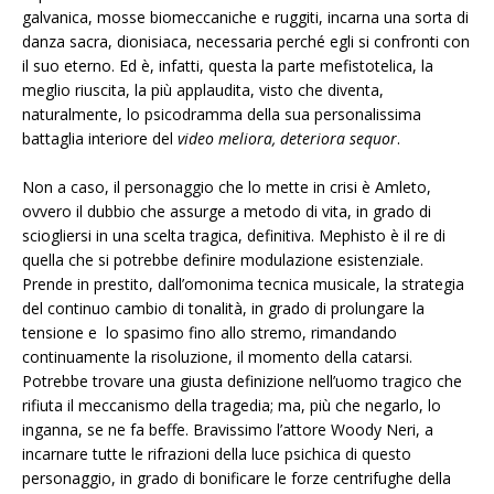
galvanica, mosse biomeccaniche e ruggiti, incarna una sorta di
danza sacra, dionisiaca, necessaria perché egli si confronti con
il suo eterno. Ed è, infatti, questa la parte mefistotelica, la
meglio riuscita, la più applaudita, visto che diventa,
naturalmente, lo psicodramma della sua personalissima
battaglia interiore del
video meliora, deteriora sequor
.
Non a caso, il personaggio che lo mette in crisi è Amleto,
ovvero il dubbio che assurge a metodo di vita, in grado di
sciogliersi in una scelta tragica, definitiva. Mephisto è il re di
quella che si potrebbe definire modulazione esistenziale.
Prende in prestito, dall’omonima tecnica musicale, la strategia
del continuo cambio di tonalità, in grado di prolungare la
tensione e lo spasimo fino allo stremo, rimandando
continuamente la risoluzione, il momento della catarsi.
Potrebbe trovare una giusta definizione nell’uomo tragico che
rifiuta il meccanismo della tragedia; ma, più che negarlo, lo
inganna, se ne fa beffe. Bravissimo l’attore Woody Neri, a
incarnare tutte le rifrazioni della luce psichica di questo
personaggio, in grado di bonificare le forze centrifughe della