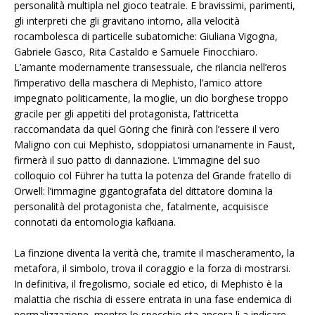
personalità multipla nel gioco teatrale. E bravissimi, parimenti,
gli interpreti che gli gravitano intorno, alla velocità
rocambolesca di particelle subatomiche: Giuliana Vigogna,
Gabriele Gasco, Rita Castaldo e Samuele Finocchiaro.
L’amante modernamente transessuale, che rilancia nell’eros
l’imperativo della maschera di Mephisto, l’amico attore
impegnato politicamente, la moglie, un dio borghese troppo
gracile per gli appetiti del protagonista, l’attricetta
raccomandata da quel Göring che finirà con l’essere il vero
Maligno con cui Mephisto, sdoppiatosi umanamente in Faust,
firmerà il suo patto di dannazione. L’immagine del suo
colloquio col Führer ha tutta la potenza del Grande fratello di
Orwell: l’immagine gigantografata del dittatore domina la
personalità del protagonista che, fatalmente, acquisisce
connotati da entomologia kafkiana.
La finzione diventa la verità che, tramite il mascheramento, la
metafora, il simbolo, trova il coraggio e la forza di mostrarsi.
In definitiva, il fregolismo, sociale ed etico, di Mephisto è la
malattia che rischia di essere entrata in una fase endemica di
normalizzazione, mentre lo specchio sta ancora lì a indicare