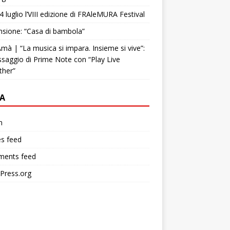
4 luglio l’VIII edizione di FRAleMURA Festival
sione: “Casa di bambola”
mà | “La musica si impara. Insieme si vive”:
ssaggio di Prime Note con “Play Live
ther”
A
n
es feed
ents feed
Press.org