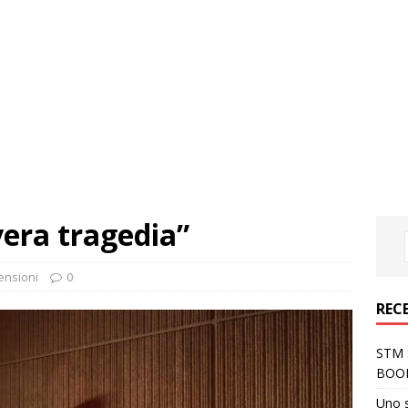
era tragedia”
ensioni
0
REC
STM S
BOO
Uno 