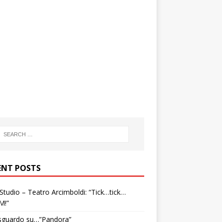
ENT POSTS
tudio – Teatro Arcimboldi: “Tick…tick…
M!”
sguardo su…”Pandora”