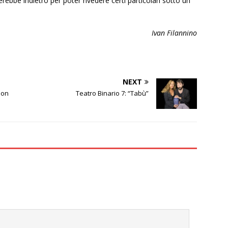
erebbe indietro per poter rivedere certi particolari sotto un
Ivan Filannino
NEXT
 on
Teatro Binario 7: “Tabù”