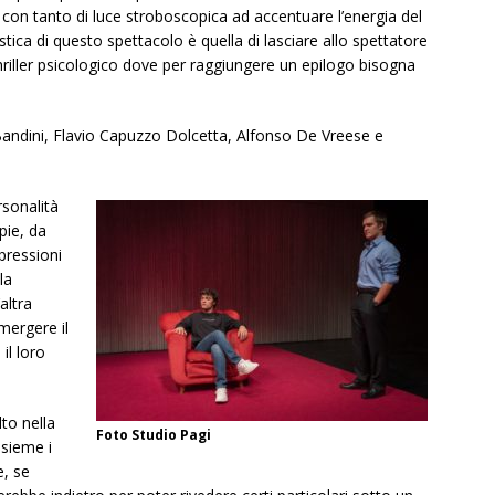
con tanto di luce stroboscopica ad accentuare l’energia del
istica di questo spettacolo è quella di lasciare allo spettatore
thriller psicologico dove per raggiungere un epilogo bisogna
 Bandini, Flavio Capuzzo Dolcetta, Alfonso De Vreese e
rsonalità
pie, da
pressioni
la
altra
mergere il
il loro
lto nella
Foto Studio Pagi
nsieme i
e, se