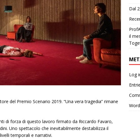
Dal 2
Recen
ProfA
il me
Toge
MET
Log i
Entri
Comm
citore del Premio Scenario 2019. “Una vera tragedia” rimane
Word
nti di forza di questo lavoro firmato da Riccardo Favaro,
dini. Uno spettacolo che inevitabilmente destabilizza il
velli temporali e narrativi.