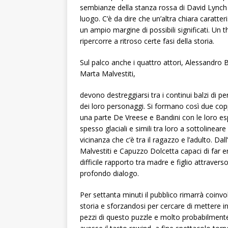
sembianze della stanza rossa di David Lynch 
luogo. C’è da dire che un’altra chiara caratter
un ampio margine di possibili significati. Un 
ripercorre a ritroso certe fasi della storia.
Sul palco anche i quattro attori, Alessandro
Marta Malvestiti,
devono destreggiarsi tra i continui balzi di pe
dei loro personaggi. Si formano così due cop
una parte De Vreese e Bandini con le loro es
spesso glaciali e simili tra loro a sottolineare 
vicinanza che c’è tra il ragazzo e l’adulto. Dall’
Malvestiti e Capuzzo Dolcetta capaci di far e
difficile rapporto tra madre e figlio attraverso 
profondo dialogo.
Per settanta minuti il pubblico rimarrà coinvo
storia e sforzandosi per cercare di mettere i
pezzi di questo puzzle e molto probabilment