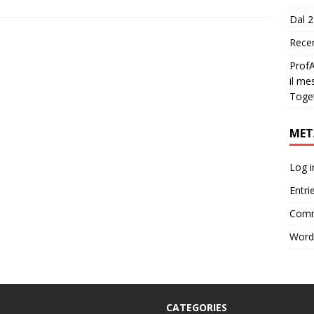
Dal 2
Recen
ProfA
il me
Toge
MET
Log i
Entri
Comm
Word
CATEGORIES