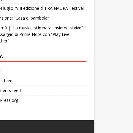
4 luglio l’VIII edizione di FRAleMURA Festival
sione: “Casa di bambola”
mà | “La musica si impara. Insieme si vive”:
ssaggio di Prime Note con “Play Live
ther”
A
n
es feed
ents feed
Press.org