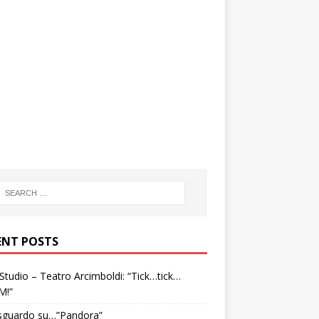
ENT POSTS
tudio – Teatro Arcimboldi: “Tick…tick…
M!”
sguardo su…”Pandora”