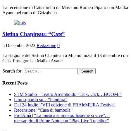
La recensione di Cats diretto da Massimo Romeo Piparo con Malika
Ayane nel ruolo di Grizabella.
Sistina Chapiteau: “Cats”
5 December 2023
Redazione
0
La stagione del Sistina Chapiteau a Milano inizia il 13 dicembre con
Cats. Protagonista Malika Ayane.
Search for:
Recent Posts
STM Studio – Teatro Arcimboldi: “Tick…tick…BOOM!”
Uno sguardo su…”Pandora”
Dal 24 luglio l’VIII edizione di FRAleMURA Festival
Recensione: “Casa di bambola”
ProfAmà | “La musica si impara. Insieme si vive”: il
messaggio di Prime Note con “Play Live Together”