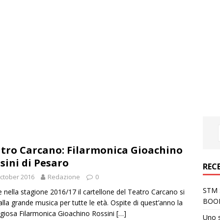
tro Carcano: Filarmonica Gioachino
sini di Pesaro
REC
ctober 2016
Redazione
0
STM S
 nella stagione 2016/17 il cartellone del Teatro Carcano si
BOO
alla grande musica per tutte le età. Ospite di quest’anno la
igiosa Filarmonica Gioachino Rossini
[…]
Uno 