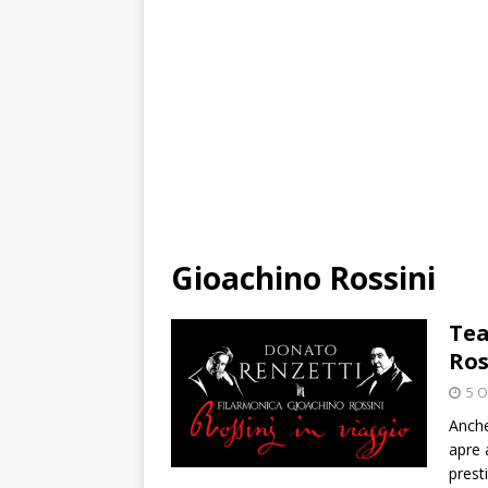
Gioachino Rossini
Tea
Ros
5 O
Anche
apre 
prest