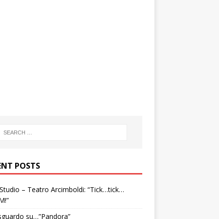
ENT POSTS
tudio – Teatro Arcimboldi: “Tick…tick…
M!”
sguardo su…”Pandora”