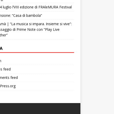
4 luglio l’VIII edizione di FRAleMURA Festival
sione: “Casa di bambola”
mà | “La musica si impara. Insieme si vive”:
ssaggio di Prime Note con “Play Live
ther”
A
n
es feed
ents feed
Press.org