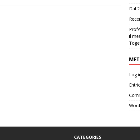
Dal 2
Recen
ProfA
il me
Toge
MET
Log i
Entri
Comm
Word
CATEGORIES