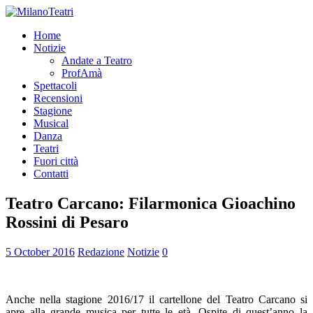
Home
Notizie
Andate a Teatro
ProfAmà
Spettacoli
Recensioni
Stagione
Musical
Danza
Teatri
Fuori città
Contatti
Teatro Carcano: Filarmonica Gioachino
Rossini di Pesaro
5 October 2016
Redazione
Notizie
0
Anche nella stagione 2016/17 il cartellone del Teatro Carcano si
apre alla grande musica per tutte le età. Ospite di quest’anno la