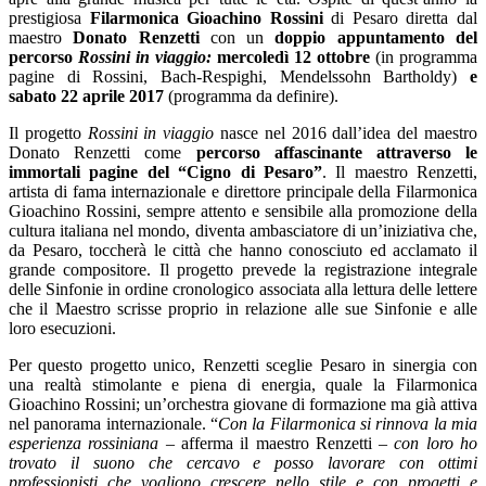
prestigiosa
Filarmonica Gioachino Rossini
di Pesaro diretta dal
maestro
Donato Renzetti
con un
doppio appuntamento del
percorso
Rossini in viaggio:
mercoledì 12 ottobre
(in programma
pagine di Rossini, Bach-Respighi, Mendelssohn Bartholdy)
e
sabato 22 aprile 2017
(programma da definire).
Il progetto
Rossini in viaggio
nasce nel 2016 dall’idea del maestro
Donato Renzetti come
percorso affascinante attraverso le
immortali pagine del “Cigno di Pesaro”
. Il maestro Renzetti,
artista di fama internazionale e direttore principale della Filarmonica
Gioachino Rossini, sempre attento e sensibile alla promozione della
cultura italiana nel mondo, diventa ambasciatore di un’iniziativa che,
da Pesaro, toccherà le città che hanno conosciuto ed acclamato il
grande compositore. Il progetto prevede la registrazione integrale
delle Sinfonie in ordine cronologico associata alla lettura delle lettere
che il Maestro scrisse proprio in relazione alle sue Sinfonie e alle
loro esecuzioni.
Per questo progetto unico, Renzetti sceglie Pesaro in sinergia con
una realtà stimolante e piena di energia, quale la Filarmonica
Gioachino Rossini; un’orchestra giovane di formazione ma già attiva
nel panorama internazionale. “
Con la Filarmonica si rinnova la mia
esperienza rossiniana
– afferma il maestro Renzetti –
con loro ho
trovato il suono che cercavo e posso lavorare
con ottimi
professionisti che vogliono crescere nello stile e con progetti e