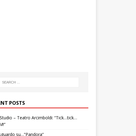
ENT POSTS
tudio – Teatro Arcimboldi: “Tick…tick…
M!”
sguardo su…”Pandora”