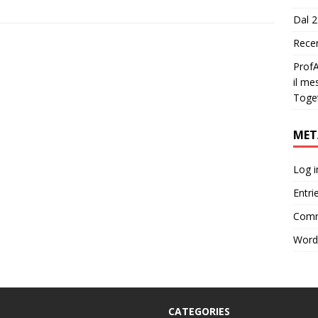
Dal 2
Recen
ProfA
il me
Toge
MET
Log i
Entri
Comm
Word
CATEGORIES