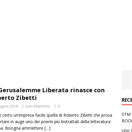
Gerusalemme Liberata rinasce con
erto Zibetti
REC
ugust 2014
Ivan Filannino
0
STM S
 certo un’impresa facile quella di Roberto Zibetti che prova
BOO
ortare in auge uno dei poemi più bistrattati della letteratura
ana. Bisogna ammettere
[…]
Uno 