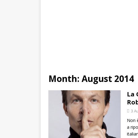
Month:
August 2014
La 
Rob
3 A
Non è
a rip
itali