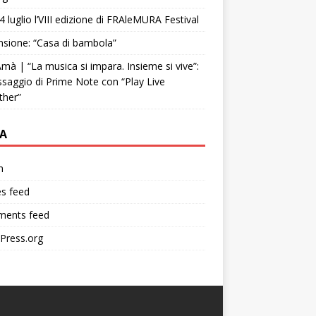
4 luglio l’VIII edizione di FRAleMURA Festival
sione: “Casa di bambola”
mà | “La musica si impara. Insieme si vive”:
ssaggio di Prime Note con “Play Live
ther”
A
n
es feed
ents feed
Press.org