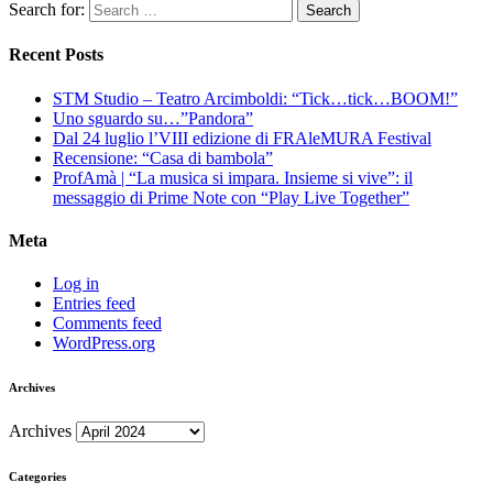
Search for:
Recent Posts
STM Studio – Teatro Arcimboldi: “Tick…tick…BOOM!”
Uno sguardo su…”Pandora”
Dal 24 luglio l’VIII edizione di FRAleMURA Festival
Recensione: “Casa di bambola”
ProfAmà | “La musica si impara. Insieme si vive”: il
messaggio di Prime Note con “Play Live Together”
Meta
Log in
Entries feed
Comments feed
WordPress.org
Archives
Archives
Categories