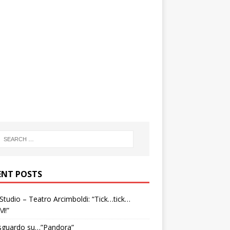
ENT POSTS
tudio – Teatro Arcimboldi: “Tick…tick…
M!”
sguardo su…”Pandora”