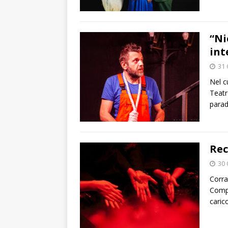
“Ni
int
31 
Nel c
Teatr
parad
Rec
30 
Corra
Compa
caric