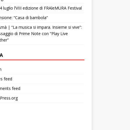
4 luglio l’VIII edizione di FRAleMURA Festival
sione: “Casa di bambola”
mà | “La musica si impara. Insieme si vive”:
ssaggio di Prime Note con “Play Live
ther”
A
n
es feed
ents feed
Press.org