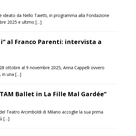
re ideato da Nello Taietti, in programma alla Fondazione
mbre 2025 e ultimo
[…]
” al Franco Parenti: intervista a
l 28 ottobre al 9 novembre 2025, Anna Cappelli ovvero
r, in una
[…]
TAM Ballet in La Fille Mal Gardée”
 del Teatro Arcimboldi di Milano accoglie la sua prima
iù
[…]