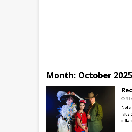
Month:
October 202
Rec
31 
Nelle
Music
infla