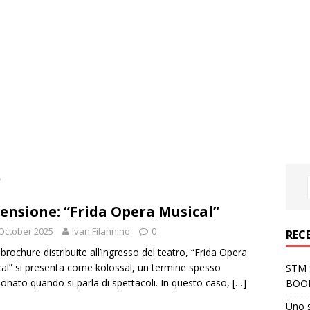
5
ensione: “Frida Opera Musical”
October 2025
Ivan Filannino
0
REC
 brochure distribuite all’ingresso del teatro, “Frida Opera
al” si presenta come kolossal, un termine spesso
STM S
zionato quando si parla di spettacoli. In questo caso,
[…]
BOO
Uno 