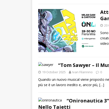
Att
Gam
20 
Sono 
creat
video
“Tom Sawyer – Il Mus
19 October 2025
Ivan Filannino
0
Quando un nuovo musical viene proposto nel 
più se è un lavoro inedito e, ancor più,
[…]
“Onironautica 3”,
Nello Taietti