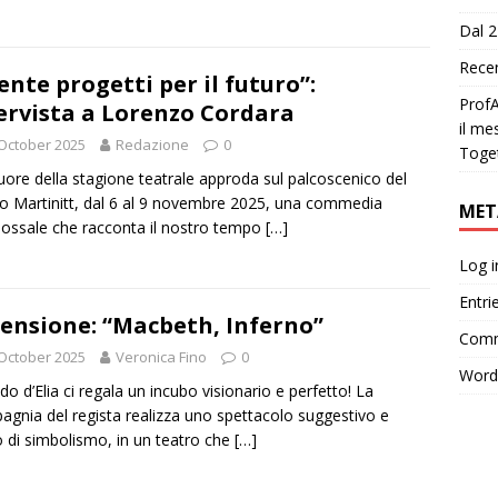
Dal 2
Recen
ente progetti per il futuro”:
ProfA
ervista a Lorenzo Cordara
il me
October 2025
Redazione
0
Toge
uore della stagione teatrale approda sul palcoscenico del
o Martinitt, dal 6 al 9 novembre 2025, una commedia
MET
ossale che racconta il nostro tempo
[…]
Log i
Entri
ensione: “Macbeth, Inferno”
Comm
October 2025
Veronica Fino
0
Word
do d’Elia ci regala un incubo visionario e perfetto! La
gnia del regista realizza uno spettacolo suggestivo e
o di simbolismo, in un teatro che
[…]