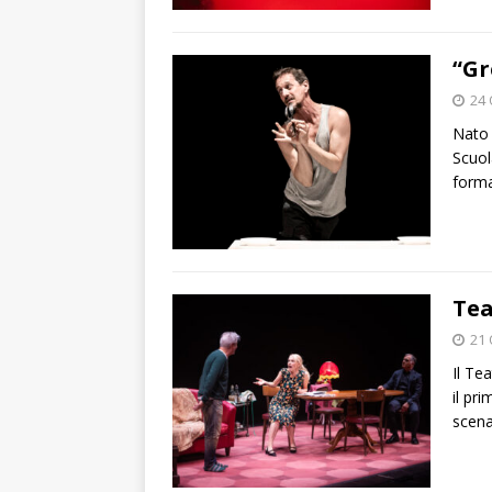
“Gr
24 
Nato 
Scuol
forma
Tea
21 
Il Te
il pr
scena