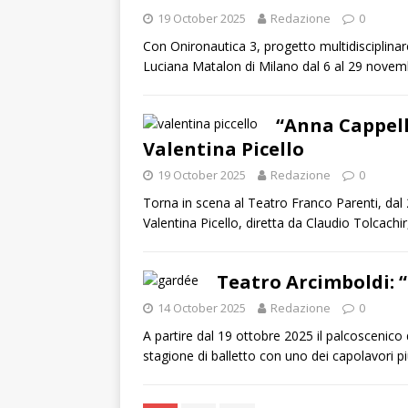
19 October 2025
Redazione
0
Con Onironautica 3, progetto multidisciplina
Luciana Matalon di Milano dal 6 al 29 nove
“Anna Cappelli
Valentina Picello
19 October 2025
Redazione
0
Torna in scena al Teatro Franco Parenti, da
Valentina Picello, diretta da Claudio Tolcachi
Teatro Arcimboldi: “
14 October 2025
Redazione
0
A partire dal 19 ottobre 2025 il palcoscenico
stagione di balletto con uno dei capolavori p