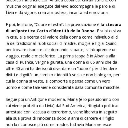
musiche originali eseguite dal vivo accompagna le parole di
Livia e dà vigore, crea atmosfera, incanta ed emoziona.
E poi, le storie, “Cuore e testa!”. La provocazione è
la stesura
di un’ipotetica Carta d’Identità della Donna.
E subito si va
in crisi, alla ricerca del valore della donna come individuo al di
là dei tradizionali ruoli sociali di madre, moglie e figlia. Quindi
per trovare risposte alle domande si parte, si intraprende un
viaggio, reale e metaforico. La prima tappa è in Albania alla
casa di Pushka, vergine giurata, una donna di 66 anni che da
oltre 40 anni ha deciso di diventare un “uomo” per difendere
diritti e dignità: un cambio d’identità sociale non biologico, per
cui la donna si veste, si comporta e pensa come un vero
uomo e come tale viene considerata dalla comunità maschile.
Segue poi un’Antigone moderna, Maria (è lo pseudonimo con
cui viene protetta da Livia) dal Sud America, rifugiata politica:
arrestata con l’accusa di terrorismo, viene liberata in seguito
alla sua prova di innocenza dopo 8 anni di carcere e il figlio
non la riconosce più come madre, tuttavia Maria ne esce