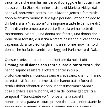
vincente perché non ha mai perso il coraggio e la fiducia in se
stessa e nella Giustizia. Infine la storia di Marietu ‘Ndaye dal
Senegal, portavoce contro la mutilazione genitale femminile:
dopo aver visto morire le sue figlie per infibulazione ha deciso
di ribellarsi alla “tradizione” che impone a tutte le bambine di 6-
7 anni di venire amputate e cucite fino alla prima notte di
matrimonio. Marietu, una donna analfabeta, una donna che
viene dalla foresta, è riuscita a creare passando di capanna in
capanna, durante dieci lunghi anni, un enorme movimento di
donne che ha fatto cambiare le leggi del Parlamento di Dakar.
Queste storie, apparentemente lontane da noi, ci offrono
l’immagine di donne con tanto cuore e tanta testa
, che
hanno saputo resistere e lottare per ciò in cui più
profondamente si riconoscevano e credevano, che non hanno
accettato viltà e compromessi, che hanno tratto forza dai
terribili dolori affrontati e sono una testimonianza vivida su
cosa significa essere Donna, al di là dei confini geografici e
temporali. “Nonostante voi”, nonostante la società,
nonostante la paura e il duro prezzo da pagare, nonostante le
opposizioni di uomini e anche di donne, Pushka, Maria e