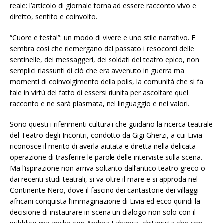
reale: l’articolo di giornale torna ad essere racconto vivo e
diretto, sentito e coinvolto.
“Cuore e testa!”: un modo di vivere e uno stile narrativo. E
sembra così che riemergano dal passato i resoconti delle
sentinelle, dei messaggeri, dei soldati del teatro epico, non
semplici riassunti di ciò che era avvenuto in guerra ma
momenti di coinvolgimento della polis, la comunità che si fa
tale in virtù del fatto di essersi riunita per ascoltare quel
racconto e ne sarà plasmata, nel linguaggio e nei valori.
Sono questi i riferimenti culturali che guidano la ricerca teatrale
del Teatro degli Incontri, condotto da Gigi Gherzi, a cui Livia
riconosce il merito di averla aiutata e diretta nella delicata
operazione di trasferire le parole delle interviste sulla scena.
Ma l’ispirazione non arriva soltanto dall’antico teatro greco o
dai recenti studi teatrali, si va oltre il mare e si approda nel
Continente Nero, dove il fascino dei cantastorie dei villaggi
africani conquista l’immaginazione di Livia ed ecco quindi la
decisione di instaurare in scena un dialogo non solo con il
pubblico ma anche con Andrea Labanca, chitarrista che con