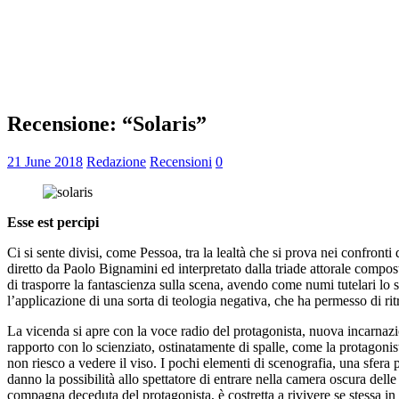
Recensione: “Solaris”
21 June 2018
Redazione
Recensioni
0
Esse est percipi
Ci si sente divisi, come Pessoa, tra la lealtà che si prova nei confron
diretto da Paolo Bignamini ed interpretato dalla triade attorale compo
di trasporre la fantascienza sulla scena, avendo come numi tutelari lo s
l’applicazione di una sorta di teologia negativa, che ha permesso di ri
La vicenda si apre con la voce radio del protagonista, nuova incarnaz
rapporto con lo scienziato, ostinatamente di spalle, come la protagoni
non riesco a vedere il viso. I pochi elementi di scenografia, una sfera pu
danno la possibilità allo spettatore di entrare nella camera oscura del
compagna deceduta del protagonista, è costretta a rivivere se stessa in 