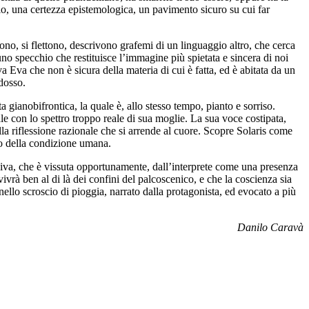
gio, una certezza epistemologica, un pavimento sicuro su cui far
ndono, si flettono, descrivono grafemi di un linguaggio altro, che cerca
 uno specchio che restituisce l’immagine più spietata e sincera di noi
a Eva che non è sicura della materia di cui è fatta, ed è abitata da un
 dosso.
ta gianobifrontica, la quale è, allo stesso tempo, pianto e sorriso.
le con lo spettro troppo reale di sua moglie. La sua voce costipata,
ella riflessione razionale che si arrende al cuore. Scopre Solaris come
llo della condizione umana.
osiva, che è vissuta opportunamente, dall’interprete come una presenza
vrà ben al di là dei confini del palcoscenico, e che la coscienza sia
ello scroscio di pioggia, narrato dalla protagonista, ed evocato a più
Danilo Caravà