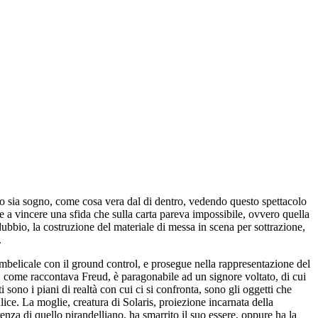
utto sia sogno, come cosa vera dal di dentro, vedendo questo spettacolo
e a vincere una sfida che sulla carta pareva impossibile, ovvero quella
dubbio, la costruzione del materiale di messa in scena per sottrazione,
.
belicale con il ground control, e prosegue nella rappresentazione del
e, come raccontava Freud, è paragonabile ad un signore voltato, di cui
i sono i piani di realtà con cui ci si confronta, sono gli oggetti che
ice. La moglie, creatura di Solaris, proiezione incarnata della
enza di quello pirandelliano, ha smarrito il suo essere, oppure ha la