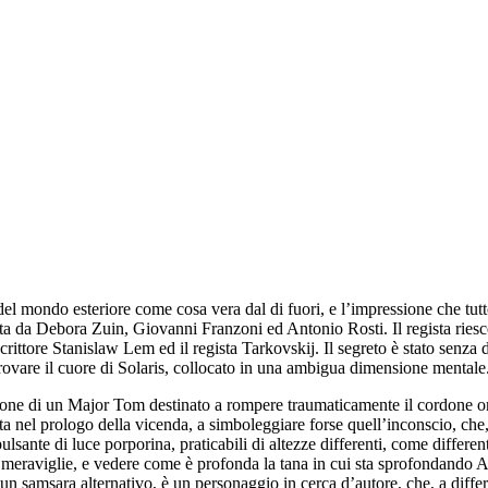
ti del mondo esteriore come cosa vera dal di fuori, e l’impressione che t
sta da Debora Zuin, Giovanni Franzoni ed Antonio Rosti. Il regista riesc
crittore Stanislaw Lem ed il regista Tarkovskij. Il segreto è stato senza 
trovare il cuore di Solaris, collocato in una ambigua dimensione mentale
ione di un Major Tom destinato a rompere traumaticamente il cordone om
sta nel prologo della vicenda, a simboleggiare forse quell’inconscio, ch
lsante di luce porporina, praticabili di altezze differenti, come different
le meraviglie, e vedere come è profonda la tana in cui sta sprofondando Al
un samsara alternativo, è un personaggio in cerca d’autore, che, a differ