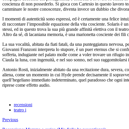
coscienza di non possederlo. Si gioca con Cartesio in questo lavoro tea
camminare le nostre conoscenze, diventa invece un dubbio che divora 
I momenti di autenticità sono espressi, ed è certamente una felice intuiz
di raccontare l’impossibile equazione della vita cosciente. Solaris è un 
stessi, ed in questo trova la sua più grande affinità elettiva con il te
Altro da sé, di lacaniana memoria, è una marionetta cosciente dei fili c
La sua vocalità, abitata da fiati fatali, da una punteggiatura nervosa, pe
Giovanni Franzoni interpreta lo stupore, è un puer eternus che si confr
sofferta, indugiante nel palato molle come a voler trovare un rifugio in 
Ciaula la luna, con ingenuità, e nel suo sonno, nel suo raggomitolarsi i
Antonio Rosti, inizialmente abitato da una recitazione dura, severa, c
aliena, come un momento in cui Hyde prende decisamente il sopravvento s
quell’hegeliano immediato indeterminato, quel paradosso che ogni interp
riprese come effetto audio.
recensioni
teatro i
Previous