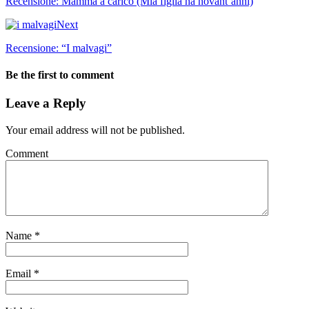
Recensione: Mamma a carico (Mia figlia ha novant’anni)
Next
Recensione: “I malvagi”
Be the first to comment
Leave a Reply
Your email address will not be published.
Comment
Name
*
Email
*