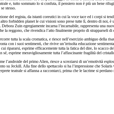
trale e, tutto sommato lo si confuta, il pensiero non è più un bene rifu
se stesso.
ione del regista, da istanti coreutici in cui la voce tace ed i corpi si te
altro forbidden planet le cui visioni sono prese tutte lì, dentro di noi, è
atro. Debora Zuin egregiamente incarna l’incarnabile, rappresenta una nuov
he la reggono, che rivendica l’atto finalmente proprio di strapparseli di
rcorre tutta la scala cromatica, e riesce nell’esercizio ambiguo della risa
onta con i suoi sentimenti, che rivive un’irrisolta educazione sentimenta
cui ripararsi, esprime efficacemente tutta la fatica del dire, lo scacco d
n sé, esprime meravigliosamente tutta l’affascinante fragilità del crista
ome l’androide del primo Alien, riesce a screziarsi di un’emotività espl
u Jeckill. Alla fine dello spettacolo si ha l’impressione che Solaris vi
rete teatrale si affanna a raccontarci, prima che le lacrime si perdano n