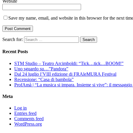
Website
Save my name, email, and website in this browser for the next tim
Search for:
Recent Posts
STM Studio – Teatro Arcimboldi: “Tick…tick…BOOM!”
Uno sguardo su…”Pandora”
Dal 24 luglio l’VIII edizione di FRAleMURA Festival
Recensione: “Casa di bambola”
ProfAmà | “La musica si impara. Insieme si vive”: il messaggi
Meta
Log in
Entries feed
Comments feed
WordPress.org