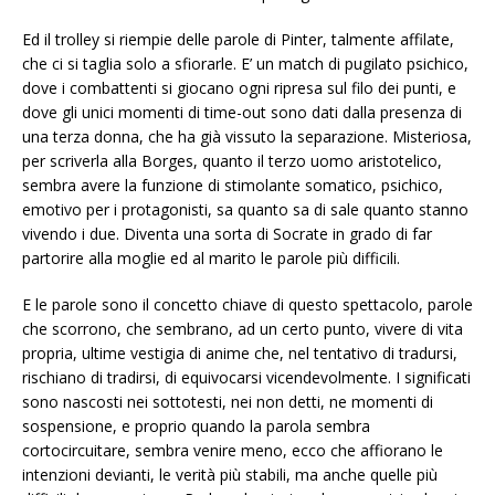
Ed il trolley si riempie delle parole di Pinter, talmente affilate,
che ci si taglia solo a sfiorarle. E’ un match di pugilato psichico,
dove i combattenti si giocano ogni ripresa sul filo dei punti, e
dove gli unici momenti di time-out sono dati dalla presenza di
una terza donna, che ha già vissuto la separazione. Misteriosa,
per scriverla alla Borges, quanto il terzo uomo aristotelico,
sembra avere la funzione di stimolante somatico, psichico,
emotivo per i protagonisti, sa quanto sa di sale quanto stanno
vivendo i due. Diventa una sorta di Socrate in grado di far
partorire alla moglie ed al marito le parole più difficili.
E le parole sono il concetto chiave di questo spettacolo, parole
che scorrono, che sembrano, ad un certo punto, vivere di vita
propria, ultime vestigia di anime che, nel tentativo di tradursi,
rischiano di tradirsi, di equivocarsi vicendevolmente. I significati
sono nascosti nei sottotesti, nei non detti, ne momenti di
sospensione, e proprio quando la parola sembra
cortocircuitare, sembra venire meno, ecco che affiorano le
intenzioni devianti, le verità più stabili, ma anche quelle più