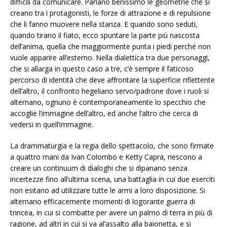
difficili da comunicare. Parlano benissimo le geometrie che si
creano tra i protagonisti, le forze di attrazione e di repulsione
che li fanno muovere nella stanza. E quando sono seduti,
quando tirano il fiato, ecco spuntare la parte più nascosta
dell’anima, quella che maggiormente punta i piedi perché non
vuole apparire all’esterno. Nella dialettica tra due personaggi,
che si allarga in questo caso a tre, c’è sempre il faticoso
percorso di identità che deve affrontare la superficie riflettente
dell’altro, il confronto hegeliano servo/padrone dove i ruoli si
alternano, ognuno è contemporaneamente lo specchio che
accoglie l’immagine dell’altro, ed anche l’altro che cerca di
vedersi in quell’immagine.
La drammaturgia e la regia dello spettacolo, che sono firmate
a quattro mani da Ivan Colombo e Ketty Capra, riescono a
creare un continuum di dialoghi che si dipanano senza
incertezze fino all’ultima scena, una battaglia in cui due eserciti
non esitano ad utilizzare tutte le armi a loro disposizione. Si
alternano efficacemente momenti di logorante guerra di
trincea, in cui si combatte per avere un palmo di terra in più di
ragione, ad altri in cui si va al’assalto alla baionetta, e si