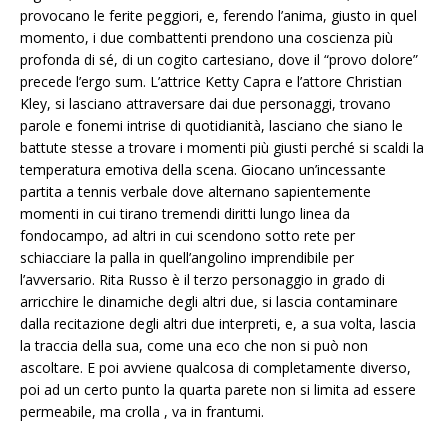
provocano le ferite peggiori, e, ferendo l’anima, giusto in quel
momento, i due combattenti prendono una coscienza più
profonda di sé, di un cogito cartesiano, dove il “provo dolore”
precede l’ergo sum. L’attrice Ketty Capra e l’attore Christian
Kley, si lasciano attraversare dai due personaggi, trovano
parole e fonemi intrise di quotidianità, lasciano che siano le
battute stesse a trovare i momenti più giusti perché si scaldi la
temperatura emotiva della scena. Giocano un’incessante
partita a tennis verbale dove alternano sapientemente
momenti in cui tirano tremendi diritti lungo linea da
fondocampo, ad altri in cui scendono sotto rete per
schiacciare la palla in quell’angolino imprendibile per
l’avversario. Rita Russo è il terzo personaggio in grado di
arricchire le dinamiche degli altri due, si lascia contaminare
dalla recitazione degli altri due interpreti, e, a sua volta, lascia
la traccia della sua, come una eco che non si può non
ascoltare. E poi avviene qualcosa di completamente diverso,
poi ad un certo punto la quarta parete non si limita ad essere
permeabile, ma crolla , va in frantumi.