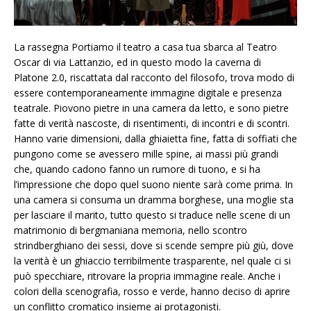
La rassegna Portiamo il teatro a casa tua sbarca al Teatro
Oscar di via Lattanzio, ed in questo modo la caverna di
Platone 2.0, riscattata dal racconto del filosofo, trova modo di
essere contemporaneamente immagine digitale e presenza
teatrale. Piovono pietre in una camera da letto, e sono pietre
fatte di verità nascoste, di risentimenti, di incontri e di scontri.
Hanno varie dimensioni, dalla ghiaietta fine, fatta di soffiati che
pungono come se avessero mille spine, ai massi più grandi
che, quando cadono fanno un rumore di tuono, e si ha
l’impressione che dopo quel suono niente sarà come prima. In
una camera si consuma un dramma borghese, una moglie sta
per lasciare il marito, tutto questo si traduce nelle scene di un
matrimonio di bergmaniana memoria, nello scontro
strindberghiano dei sessi, dove si scende sempre più giù, dove
la verità è un ghiaccio terribilmente trasparente, nel quale ci si
può specchiare, ritrovare la propria immagine reale. Anche i
colori della scenografia, rosso e verde, hanno deciso di aprire
un conflitto cromatico insieme ai protagonisti.