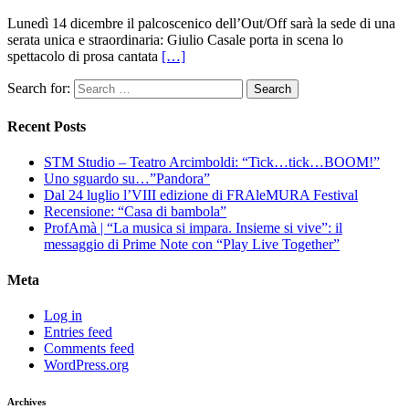
Lunedì 14 dicembre il palcoscenico dell’Out/Off sarà la sede di una
serata unica e straordinaria: Giulio Casale porta in scena lo
spettacolo di prosa cantata
[…]
Search for:
Recent Posts
STM Studio – Teatro Arcimboldi: “Tick…tick…BOOM!”
Uno sguardo su…”Pandora”
Dal 24 luglio l’VIII edizione di FRAleMURA Festival
Recensione: “Casa di bambola”
ProfAmà | “La musica si impara. Insieme si vive”: il
messaggio di Prime Note con “Play Live Together”
Meta
Log in
Entries feed
Comments feed
WordPress.org
Archives