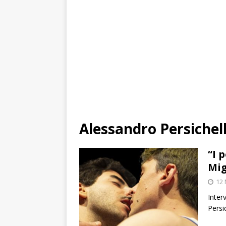
Alessandro Persichel
“I 
Mig
12 
Inter
Persi