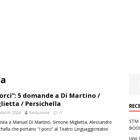
la
porci”: 5 domande a Di Martino /
lietta / Persichella
REC
March 2024
Redazione
0
STM S
vista a Manuel Di Martino, Simone Miglietta, Alessandro
BOO
chella che portano “I porci” al Teatro Linguaggicreativi.
Uno 