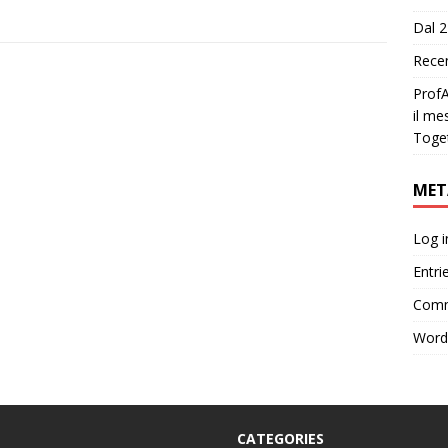
Dal 2
Recen
ProfA
il me
Toge
MET
Log i
Entri
Comm
Word
CATEGORIES