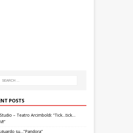
ENT POSTS
tudio – Teatro Arcimboldi: “Tick…tick…
M!”
sguardo su…”Pandora”