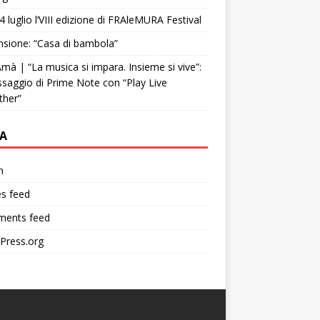
4 luglio l’VIII edizione di FRAleMURA Festival
sione: “Casa di bambola”
mà | “La musica si impara. Insieme si vive”:
ssaggio di Prime Note con “Play Live
ther”
A
n
es feed
ents feed
Press.org