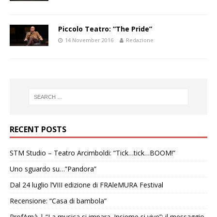
Piccolo Teatro: “The Pride”
14 November 2016
Redazione
RECENT POSTS
STM Studio – Teatro Arcimboldi: “Tick…tick…BOOM!”
Uno sguardo su…”Pandora”
Dal 24 luglio l’VIII edizione di FRAleMURA Festival
Recensione: “Casa di bambola”
ProfAmà | “La musica si impara. Insieme si vive”: il messaggio