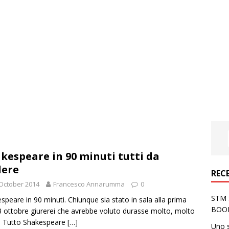
kespeare in 90 minuti tutti da
dere
REC
October 2014
Francesco Annarumma
0
STM S
speare in 90 minuti. Chiunque sia stato in sala alla prima
BOO
3 ottobre giurerei che avrebbe voluto durasse molto, molto
ù. Tutto Shakespeare
[…]
Uno 