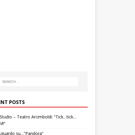
ENT POSTS
tudio – Teatro Arcimboldi: “Tick…tick…
M!”
sguardo su…”Pandora”