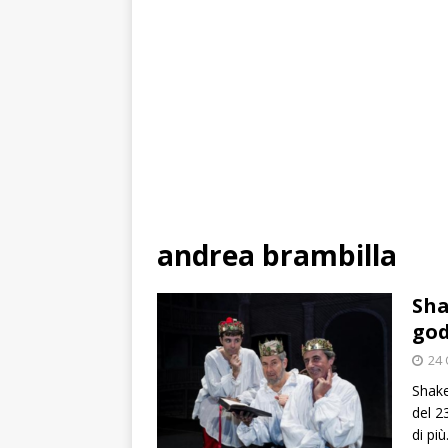
andrea brambilla
Sha
go
24 
Shake
del 2
di pi