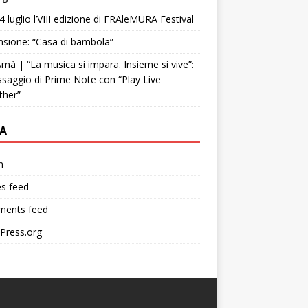
4 luglio l’VIII edizione di FRAleMURA Festival
sione: “Casa di bambola”
mà | “La musica si impara. Insieme si vive”:
ssaggio di Prime Note con “Play Live
ther”
A
n
es feed
ents feed
Press.org