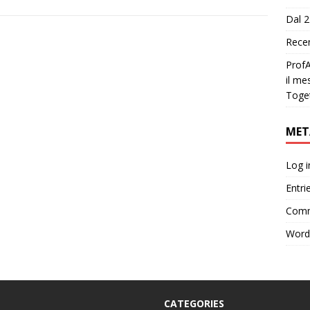
Dal 2
Recen
ProfA
il me
Toge
MET
Log i
Entri
Comm
Word
CATEGORIES