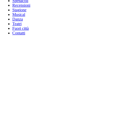
Spettacoli
Recensioni
Stagione
Musical
Danza
Teatri
Fuori città
Contatti