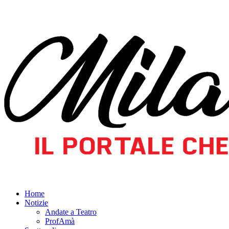
Home
Notizie
Andate a Teatro
ProfAmà