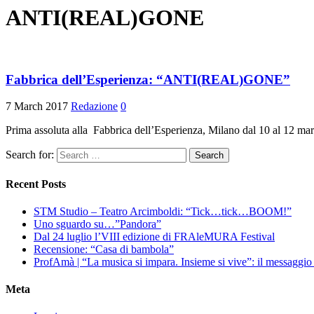
ANTI(REAL)GONE
Fabbrica dell’Esperienza: “ANTI(REAL)GONE”
7 March 2017
Redazione
0
Prima assoluta alla Fabbrica dell’Esperienza, Milano dal 10 al 12 
Search for:
Recent Posts
STM Studio – Teatro Arcimboldi: “Tick…tick…BOOM!”
Uno sguardo su…”Pandora”
Dal 24 luglio l’VIII edizione di FRAleMURA Festival
Recensione: “Casa di bambola”
ProfAmà | “La musica si impara. Insieme si vive”: il messaggi
Meta