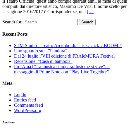
Il Teatro Officina quest’anno compie quarant’anni, la metà di quelli
compiuti dal direttore artistico, Massimo De Vita. Il nome scelto per
la stagione 2016/2017 è Corrispondenze, una
[…]
Search for:
Recent Posts
STM Studio – Teatro Arcimboldi: “Tick…tick…BOOM!”
Uno sguardo su…”Pandora”
Dal 24 luglio l’VIII edizione di FRAleMURA Festival
Recensione: “Casa di bambola”
ProfAmà | “La musica si impara. Insieme si vive”: il
messaggio di Prime Note con “Play Live Together”
Meta
Log in
Entries feed
Comments feed
WordPress.org
Archives