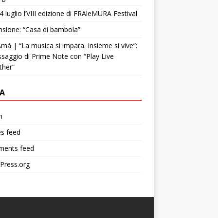
4 luglio l’VIII edizione di FRAleMURA Festival
sione: “Casa di bambola”
mà | “La musica si impara. Insieme si vive”:
ssaggio di Prime Note con “Play Live
ther”
A
n
es feed
ents feed
Press.org