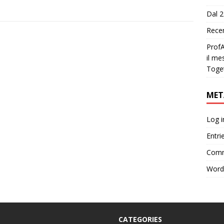
Dal 2
Recen
ProfA
il me
Toge
MET
Log i
Entri
Comm
Word
CATEGORIES