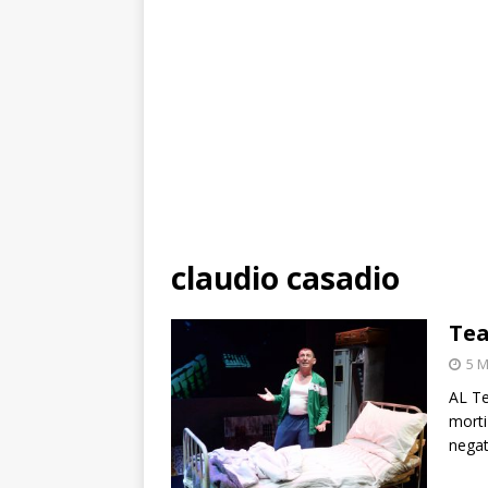
claudio casadio
Tea
5 
AL Te
morti
negat