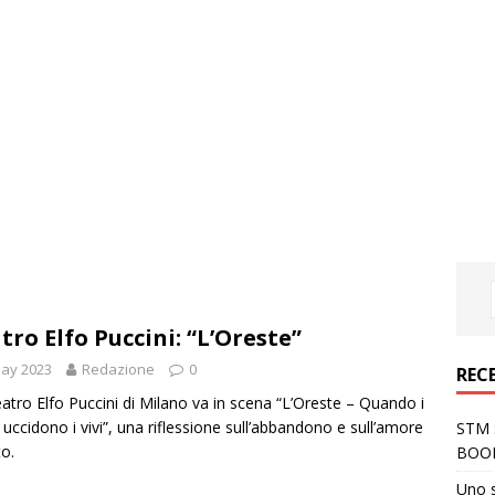
tro Elfo Puccini: “L’Oreste”
May 2023
Redazione
0
REC
atro Elfo Puccini di Milano va in scena “L’Oreste – Quando i
 uccidono i vivi”, una riflessione sull’abbandono e sull’amore
STM S
o.
BOO
Uno 