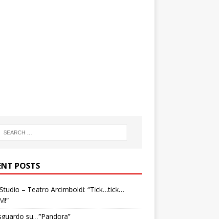
ENT POSTS
tudio – Teatro Arcimboldi: “Tick…tick…
M!”
sguardo su…”Pandora”