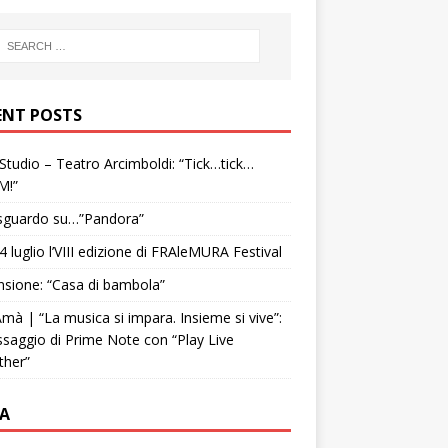
ENT POSTS
tudio – Teatro Arcimboldi: “Tick…tick…
M!”
sguardo su…”Pandora”
4 luglio l’VIII edizione di FRAleMURA Festival
sione: “Casa di bambola”
mà | “La musica si impara. Insieme si vive”:
ssaggio di Prime Note con “Play Live
ther”
A