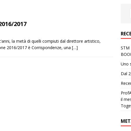
2016/2017
REC
nni, la metà di quelli compiuti dal direttore artistico,
gione 2016/2017 è Corrispondenze, una
[…]
STM S
BOO
Uno 
Dal 2
Recen
ProfA
il me
Toge
MET