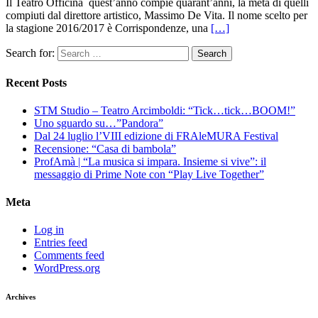
Il Teatro Officina quest’anno compie quarant’anni, la metà di quelli
compiuti dal direttore artistico, Massimo De Vita. Il nome scelto per
la stagione 2016/2017 è Corrispondenze, una
[…]
Search for:
Recent Posts
STM Studio – Teatro Arcimboldi: “Tick…tick…BOOM!”
Uno sguardo su…”Pandora”
Dal 24 luglio l’VIII edizione di FRAleMURA Festival
Recensione: “Casa di bambola”
ProfAmà | “La musica si impara. Insieme si vive”: il
messaggio di Prime Note con “Play Live Together”
Meta
Log in
Entries feed
Comments feed
WordPress.org
Archives