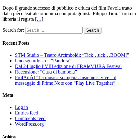
Dopo il grande successo di pubblico e critica del film Favola tratto
dalla pièce teatrale omonima con protagonista Filippo Timi. Torna in
libreria il regista
[…]
Search for:
Recent Posts
STM Studio – Teatro Arcimboldi: “Tick…tick…BOOM!”
Uno sguardo su…”Pandora”
Dal 24 luglio l’VIII edizione di FRAleMURA Festival
Recensione: “Casa di bambola”
ProfAmà | “La musica si impara. Insieme si vive”: il
messaggio di Prime Note con “Play Live Together”
Meta
Log in
Entries feed
Comments feed
WordPress.org
Archives