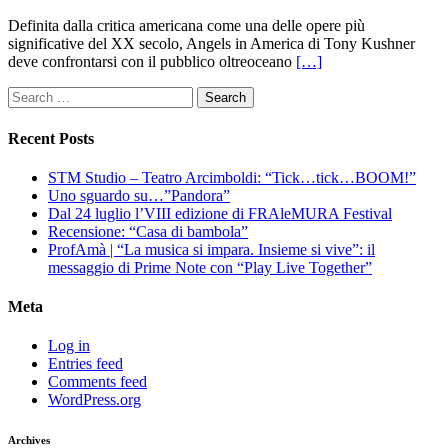
Definita dalla critica americana come una delle opere più
significative del XX secolo, Angels in America di Tony Kushner
deve confrontarsi con il pubblico oltreoceano
[…]
Search
for:
Recent Posts
STM Studio – Teatro Arcimboldi: “Tick…tick…BOOM!”
Uno sguardo su…”Pandora”
Dal 24 luglio l’VIII edizione di FRAleMURA Festival
Recensione: “Casa di bambola”
ProfAmà | “La musica si impara. Insieme si vive”: il
messaggio di Prime Note con “Play Live Together”
Meta
Log in
Entries feed
Comments feed
WordPress.org
Archives