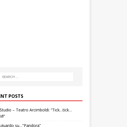
ENT POSTS
tudio – Teatro Arcimboldi: “Tick…tick…
M!”
sguardo su…”Pandora”