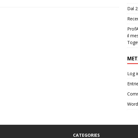
Dal 2
Recen
ProfA
il me
Toge
MET
Log i
Entri
Comm
Word
CATEGORIES