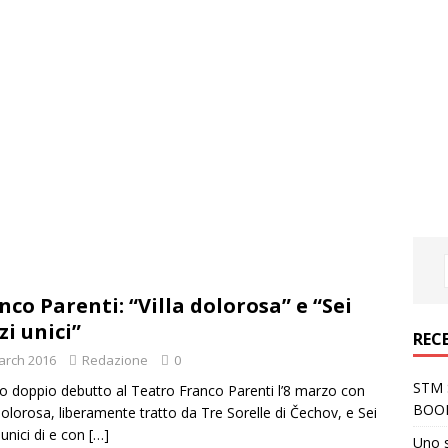
nco Parenti: “Villa dolorosa” e “Sei
zi unici”
REC
arch 2016
Redazione
0
STM S
 doppio debutto al Teatro Franco Parenti l’8 marzo con
BOO
 dolorosa, liberamente tratto da Tre Sorelle di Čechov, e Sei
 unici di e con
[…]
Uno 