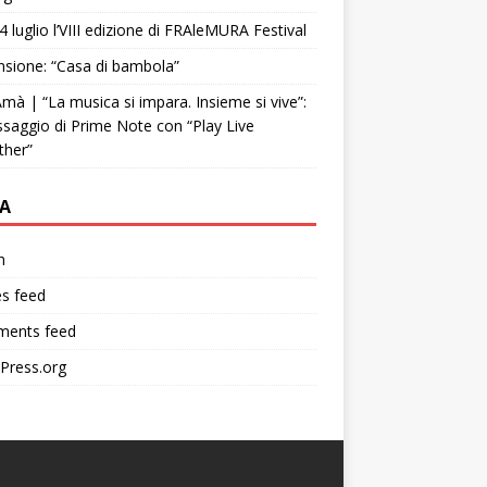
4 luglio l’VIII edizione di FRAleMURA Festival
sione: “Casa di bambola”
mà | “La musica si impara. Insieme si vive”:
ssaggio di Prime Note con “Play Live
ther”
A
n
es feed
ents feed
Press.org