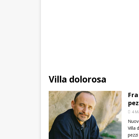
Villa dolorosa
Fra
pez
4 M
Nuovo
Villa
pezzi