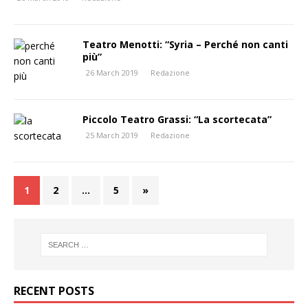
Teatro Menotti: “Syria – Perché non canti
più”
26 March 2019
Redazione
Piccolo Teatro Grassi: “La scortecata”
25 March 2019
Redazione
1
2
…
5
»
RECENT POSTS