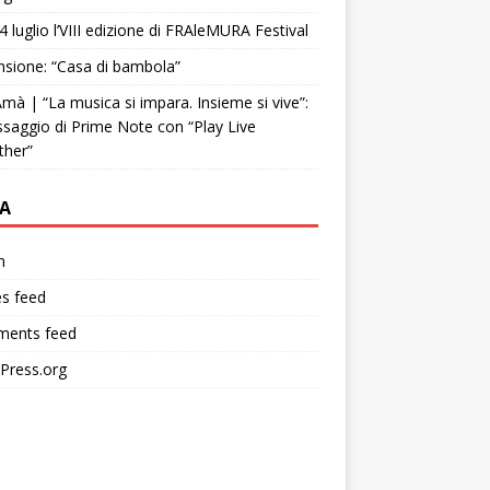
4 luglio l’VIII edizione di FRAleMURA Festival
sione: “Casa di bambola”
mà | “La musica si impara. Insieme si vive”:
ssaggio di Prime Note con “Play Live
ther”
A
n
es feed
ents feed
Press.org