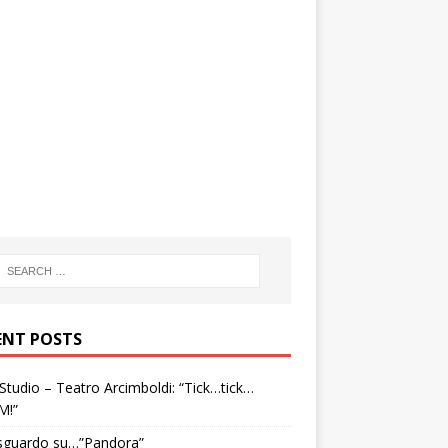
ENT POSTS
tudio – Teatro Arcimboldi: “Tick…tick…
M!”
sguardo su…”Pandora”