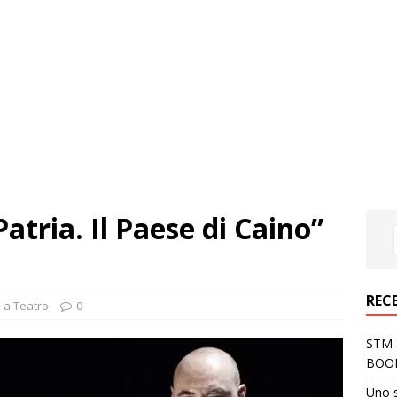
atria. Il Paese di Caino”
REC
 a Teatro
0
STM S
BOO
Uno 