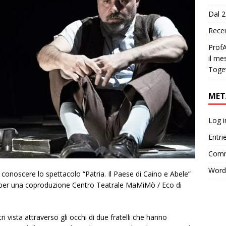
Dal 2
Recen
ProfA
il me
Toge
MET
Log i
Entri
Comm
Word
conoscere lo spettacolo “Patria. Il Paese di Caino e Abele”
per una coproduzione Centro Teatrale MaMiMò / Eco di
ri vista attraverso gli occhi di due fratelli che hanno