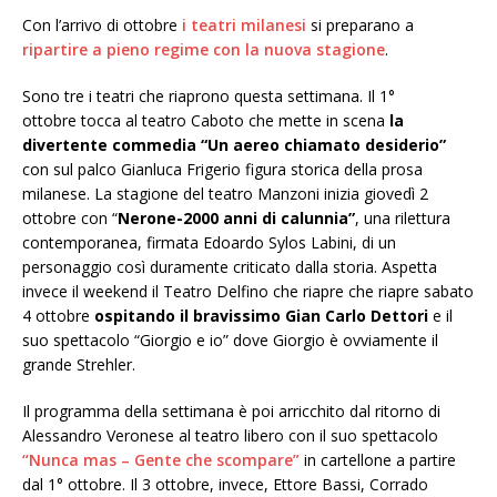
Con l’arrivo di ottobre
i teatri milanesi
si preparano a
ripartire a pieno regime con la nuova stagione
.
Sono tre i teatri che riaprono questa settimana. Il 1°
ottobre tocca al teatro Caboto che mette in scena
la
divertente commedia “Un aereo chiamato desiderio”
con sul palco Gianluca Frigerio figura storica della prosa
milanese. La stagione del teatro Manzoni inizia giovedì 2
ottobre con “
Nerone-2000 anni di calunnia”
, una rilettura
contemporanea, firmata Edoardo Sylos Labini, di un
personaggio così duramente criticato dalla storia. Aspetta
invece il weekend il Teatro Delfino che riapre che riapre sabato
4 ottobre
ospitando il bravissimo Gian Carlo Dettori
e il
suo spettacolo “Giorgio e io” dove Giorgio è ovviamente il
grande Strehler.
Il programma della settimana è poi arricchito dal ritorno di
Alessandro Veronese al teatro libero con il suo spettacolo
“Nunca mas – Gente che scompare”
in cartellone a partire
dal 1° ottobre. Il 3 ottobre, invece, Ettore Bassi, Corrado