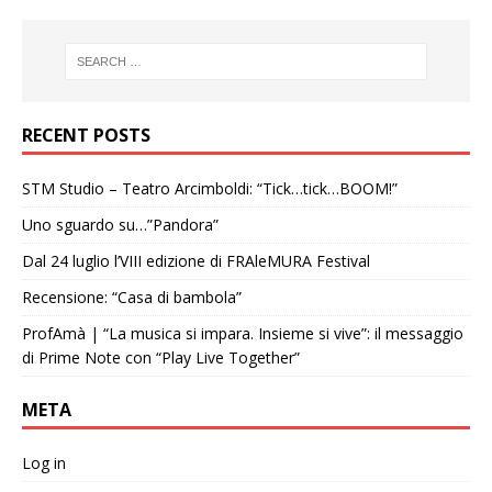
RECENT POSTS
STM Studio – Teatro Arcimboldi: “Tick…tick…BOOM!”
Uno sguardo su…”Pandora”
Dal 24 luglio l’VIII edizione di FRAleMURA Festival
Recensione: “Casa di bambola”
ProfAmà | “La musica si impara. Insieme si vive”: il messaggio
di Prime Note con “Play Live Together”
META
Log in