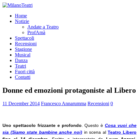
Home
Notizie
Andate a Teatro
ProfAmà
Spettacoli
Recensioni
Stagione
Musical
Danza
Teatri
Fuori città
Contatti
Donne ed emozioni protagoniste al Libero
11 December 2014
Francesco Annarumma
Recensioni
0
Uno spettacolo frizzante e profondo
. Questo è
Cosa vuoi che
sia (Siamo state bambine anche noi)
in scena al
Teatro Libero
fino al 14 dicembre
. Scritto e interpretato da
Laura Anzani
,