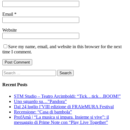
Email
*
Website
Save my name, email, and website in this browser for the next
time I comment.
Search
for:
Recent Posts
STM Studio – Teatro Arcimboldi: “Tick…tick…BOOM!”
Uno sguardo su…”Pandora”
Dal 24 luglio l’VIII edizione di FRAleMURA Festival
Recensione: “Casa di bambola”
ProfAmà | “La musica si impara. Insieme si vive”: il
messaggio di Prime Note con “Play Live Together”