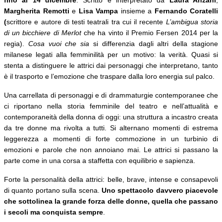
Margherita Remotti
e
Lisa Vampa
insieme a
Fernando Coratelli
(
scrittore e autore di testi teatrali tra cui il recente
L’ambigua storia
di un bicchiere di Merlot
che ha vinto il Premio Fersen 2014 per la
regia).
Cosa vuoi che sia
si differenzia dagli altri della stagione
milanese legati alla femminilità per un motivo: la verità. Quasi si
stenta a distinguere le attrici dai personaggi che interpretano, tanto
è il trasporto e l’emozione che traspare dalla loro energia sul palco.
Una carrellata di personaggi e di drammaturgie contemporanee che
ci riportano nella storia femminile del teatro e nell’attualità e
contemporaneità della donna di oggi: una struttura a incastro creata
da tre donne ma rivolta a tutti. Si alternano momenti di estrema
leggerezza a momenti di forte commozione in un turbinio di
emozioni e parole che non annoiano mai. Le attrici si passano la
parte come in una corsa a staffetta con equilibrio e sapienza.
Forte la personalità della attrici: belle, brave, intense e consapevoli
di quanto portano sulla scena.
Uno spettacolo davvero piacevole
che sottolinea la grande forza delle donne, quella che passano
i secoli ma conquista sempre
.