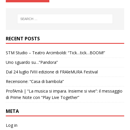
RECENT POSTS
STM Studio – Teatro Arcimboldi: “Tick…tick…BOOM!”
Uno sguardo su…”Pandora”
Dal 24 luglio l’VIII edizione di FRAleMURA Festival
Recensione: “Casa di bambola”
ProfAmà | “La musica si impara. Insieme si vive”: il messaggio
di Prime Note con “Play Live Together”
META
Log in