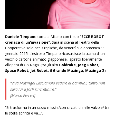
Daniele Timpan
o torna a Milano con il suo
“ECCE ROBOT –
cronaca di un’invasione”
. Sarà in scena al Teatro della
Cooperativa solo per 3 repliche, da venerdì 9 a domenica 11
gennaio 2015. L’estroso Timpano ricostruisce la trama di un
vecchio cartone animato giapponese, ispirato liberamente
all’opera di Go Nagai (tra gli altri
Goldrake, Jeeg Robot,
Space Robot, Jet Robot, il Grande Mazinga, Mazinga Z
).
“Viva Mazinga! Lasciamolo vedere ai bambini, tanto non
sarà lui a farli rincretinire.”
[Marco Ferreri]
“Si trasforma in un razzo missile/con circuiti di mille valvole/ tra
le stelle sprinta e va…”.