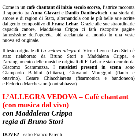
Come in un
cafè chantant di inizio secolo scorso
, l’attrice racconta
il rapporto tra
Anna Glavari
e
Danilo
Danilowitsch
, una storia di
amore e di ragion di Stato, alternandola con le più belle arie scritte
dal genio compositivo di
Franz Lehar
. Grazie alle sue straordinarie
capacità canore, Maddalena Crippa ci farà riscoprire pagine
famosissime dell’operetta più acclamata al mondo in una veste
nuova ed originale.
Il testo originale di
La vedova allegra
di Vicotr Leon e Leo Stein è
stato rielaborato da Bruno Stori e Maddalena Crippa, e
l’arrangiamento delle musiche originali di F. Lehar è stato curato da
Giacomo Scaramuzza. I
musicisti presenti in scena
sono
Giampaolo Baldini (chitarra), Giovanni Mareggini (flauto e
ottavino), Cesare Chiacchiaretta (fisarmonica e bandoneon)
e Federico Marchesano (contrabbasso).
L’ALLEGRA VEDOVA – Cafè chantant
(con musica dal vivo)
con Maddalena Crippa
regia di Bruno Stori
DOVE?
Teatro Franco Parenti