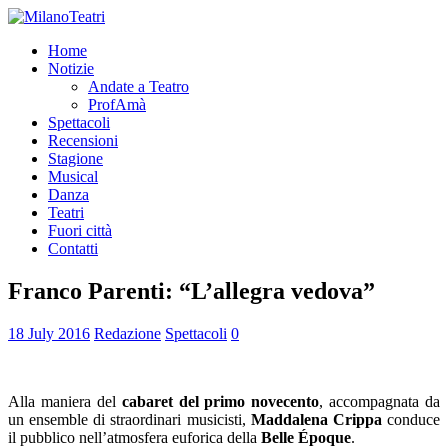
Home
Notizie
Andate a Teatro
ProfAmà
Spettacoli
Recensioni
Stagione
Musical
Danza
Teatri
Fuori città
Contatti
Franco Parenti: “L’allegra vedova”
18 July 2016
Redazione
Spettacoli
0
Alla maniera del
cabaret del primo novecento
, accompagnata da
un ensemble di straordinari musicisti,
Maddalena Crippa
conduce
il pubblico nell’atmosfera euforica della
Belle Époque
.