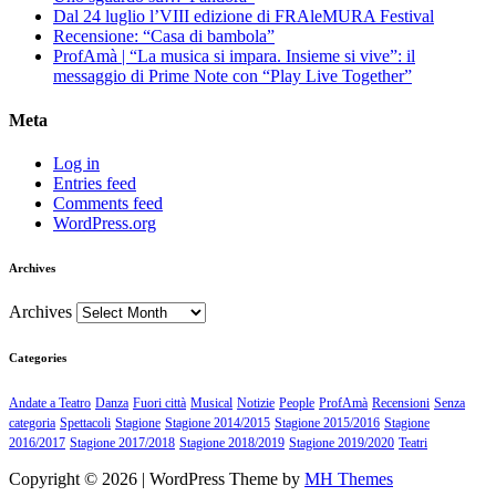
Dal 24 luglio l’VIII edizione di FRAleMURA Festival
Recensione: “Casa di bambola”
ProfAmà | “La musica si impara. Insieme si vive”: il
messaggio di Prime Note con “Play Live Together”
Meta
Log in
Entries feed
Comments feed
WordPress.org
Archives
Archives
Categories
Andate a Teatro
Danza
Fuori città
Musical
Notizie
People
ProfAmà
Recensioni
Senza
categoria
Spettacoli
Stagione
Stagione 2014/2015
Stagione 2015/2016
Stagione
2016/2017
Stagione 2017/2018
Stagione 2018/2019
Stagione 2019/2020
Teatri
Copyright © 2026 | WordPress Theme by
MH Themes