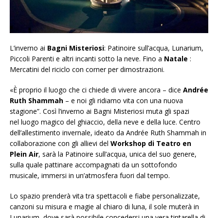
L’inverno ai
Bagni Misteriosi
: Patinoire sull’acqua, Lunarium,
Piccoli Parenti e altri incanti sotto la neve. Fino a
Natale
:
Mercatini del riciclo con corner per dimostrazioni.
«È proprio il luogo che ci chiede di vivere ancora – dice
Andrée
Ruth Shammah
– e noi gli ridiamo vita con una nuova
stagione”. Così l’inverno ai Bagni Misteriosi muta gli spazi
nel luogo magico del ghiaccio, della neve e della luce. Centro
dell’allestimento invernale, ideato da Andrée Ruth Shammah in
collaborazione con gli allievi del
Workshop di Teatro en
Plein Air
, sarà la Patinoire sull’acqua, unica del suo genere,
sulla quale pattinare accompagnati da un sottofondo
musicale, immersi in un’atmosfera fuori dal tempo.
Lo spazio prenderà vita tra spettacoli e fiabe personalizzate,
canzoni su misura e magie al chiaro di luna, il sole muterà in
Lunarium, dove sarà possibile concedersi una vera tintarella di