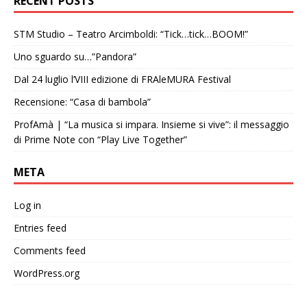
RECENT POSTS
STM Studio – Teatro Arcimboldi: “Tick…tick…BOOM!”
Uno sguardo su…”Pandora”
Dal 24 luglio l’VIII edizione di FRAleMURA Festival
Recensione: “Casa di bambola”
ProfAmà | “La musica si impara. Insieme si vive”: il messaggio
di Prime Note con “Play Live Together”
META
Log in
Entries feed
Comments feed
WordPress.org